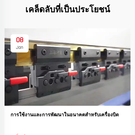
เคล็ดลับที่เป็นประโยชน์
08
Jan
การใช้งานและการพัฒนาในอนาคตสําหรับเครื่องบิด