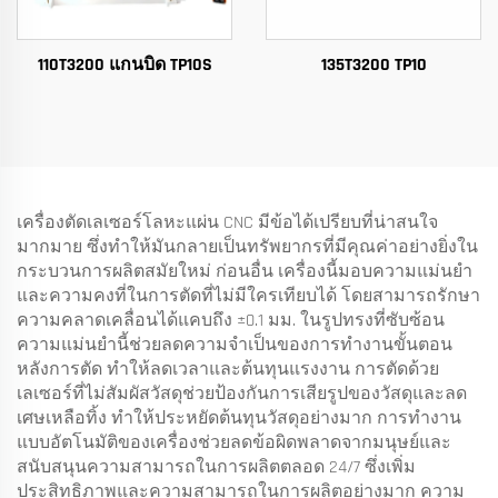
110T3200 แกนบิด TP10S
135T3200 TP10
เครื่องตัดเลเซอร์โลหะแผ่น CNC มีข้อได้เปรียบที่น่าสนใจ
มากมาย ซึ่งทำให้มันกลายเป็นทรัพยากรที่มีคุณค่าอย่างยิ่งใน
กระบวนการผลิตสมัยใหม่ ก่อนอื่น เครื่องนี้มอบความแม่นยำ
และความคงที่ในการตัดที่ไม่มีใครเทียบได้ โดยสามารถรักษา
ความคลาดเคลื่อนได้แคบถึง ±0.1 มม. ในรูปทรงที่ซับซ้อน
ความแม่นยำนี้ช่วยลดความจำเป็นของการทำงานขั้นตอน
หลังการตัด ทำให้ลดเวลาและต้นทุนแรงงาน การตัดด้วย
เลเซอร์ที่ไม่สัมผัสวัสดุช่วยป้องกันการเสียรูปของวัสดุและลด
เศษเหลือทิ้ง ทำให้ประหยัดต้นทุนวัสดุอย่างมาก การทำงาน
แบบอัตโนมัติของเครื่องช่วยลดข้อผิดพลาดจากมนุษย์และ
สนับสนุนความสามารถในการผลิตตลอด 24/7 ซึ่งเพิ่ม
ประสิทธิภาพและความสามารถในการผลิตอย่างมาก ความ