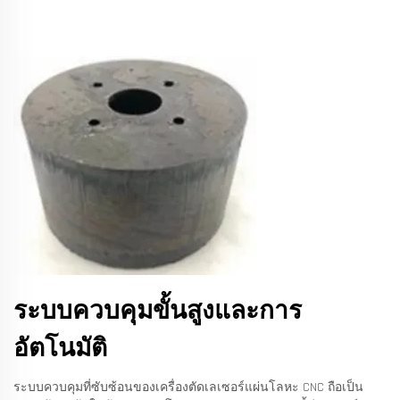
ระบบควบคุมขั้นสูงและการ
อัตโนมัติ
ระบบควบคุมที่ซับซ้อนของเครื่องตัดเลเซอร์แผ่นโลหะ CNC ถือเป็น