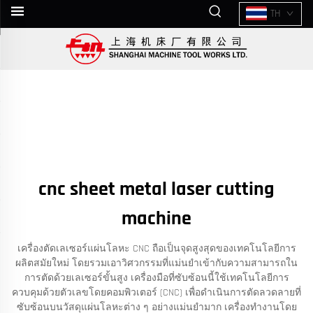
TH
cnc sheet metal laser cutting
machine
เครื่องตัดเลเซอร์แผ่นโลหะ CNC ถือเป็นจุดสูงสุดของเทคโนโลยีการ
ผลิตสมัยใหม่ โดยรวมเอาวิศวกรรมที่แม่นยำเข้ากับความสามารถใน
การตัดด้วยเลเซอร์ขั้นสูง เครื่องมือที่ซับซ้อนนี้ใช้เทคโนโลยีการ
ควบคุมด้วยตัวเลขโดยคอมพิวเตอร์ (CNC) เพื่อดำเนินการตัดลวดลายที่
ซับซ้อนบนวัสดุแผ่นโลหะต่าง ๆ อย่างแม่นยำมาก เครื่องทำงานโดย