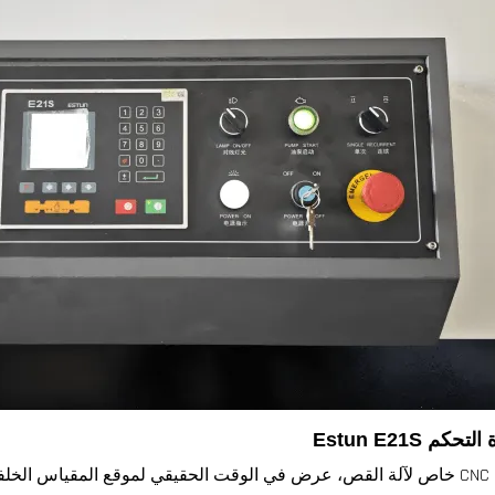
حكم Estun E21S
نظام CNC خاص لآلة القص، عرض في الوقت الحقيقي لموقع المقياس ا