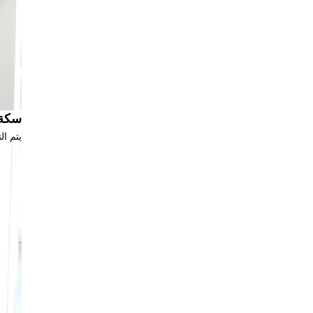
سكة 
يتم ا