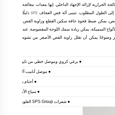
للمعالجة الحرارية لإزالة الإجهاد الداخلي. إنها معدات معالجة
معدنية شائعة تستخدم بشكل أساسي لقص أوراق المعدن بسمك مختلف إلى الطول المطلوب. تتبنى آلة قص العجاف SPS دليلًا
في الدبابة وضمان جودة القص، يمكن ضبط فجوة حافة سكين القطع وزاوية القص.
لواح السميكة، يمكن زيادة سمك اللوحة المقصوصة. عند
ر وضوحًا: يمكن أن تقلل زاوية القص الأصغر من تشوه
● برغي كروي وموصل خطي من تايوان HIWIN
● موصل أنابيب ألماني EMB
● أختام يابانية NOK
● سياج الأمان الخلفي
● شفرات SPS Group العلوية والسفلية