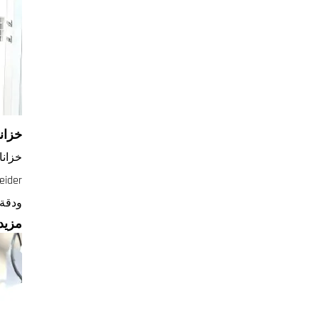
خزانة
ودقة 
مزيد