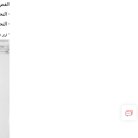
القص
• الت
• الت
• زر 