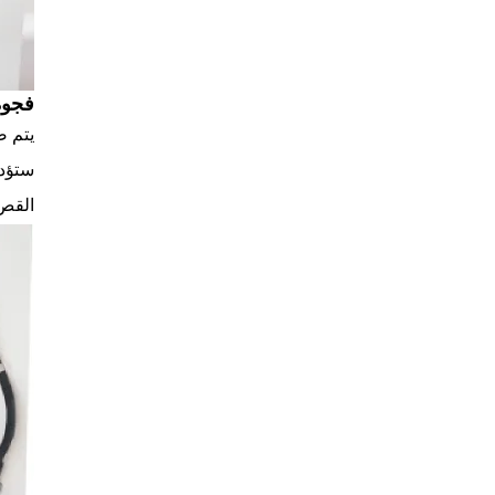
فجوة
يتم ض
ستؤدي
القص 