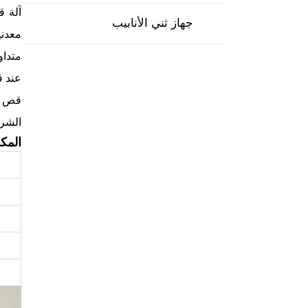
جهاز ثني الأنابيب
عند ق
قص ال
الشرا
المكو