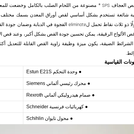
آلة قص العجاف SPS ® مصنوعة من اللحام الصلب بالكامل وخضعت 
متداولًا ذو ثلاث نقاط تحمل لeliminate الفجوة 
ص الألواح الرقيقة، يمكن تحسين جودة القص بشكل أكبر، وعند قص الأ
شرائط الضيقة، يكون ميزة وظيفة زاوية القص القابلة للتعديل أكث
ئط.
نات القياسية
● وحدة التحكم Estun E21S
● محرك رئيسي ألماني Siemens
● صمام هيدروليكي ألماني Rexroth
● كهربائيات فرنسية Schneider
● محول تايوان Schihlin