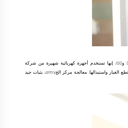
خزانات الكهرباء الداعمة لشركة Estun معيارية وتُثبَت وفقًا للمعايير DIN وISO. إنها تستخدم أجهزة كهربائية شهيرة من شركة
Schneider الفرنسية، والتي هي آمنة وموثوقة، ومن السهل الحصول على قطع الغيار واستبدالها. معالجة مركز الجantry، بثبات جيد