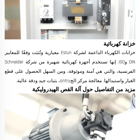
خزانة كهربائية
خزانات الكهرباء الداعمة لشركة Estun معيارية وتُثبَت وفقًا للمعايير
DIN وISO. إنها تستخدم أجهزة كهربائية شهيرة من شركة Schneider
الفرنسية، والتي هي آمنة وموثوقة، ومن السهل الحصول على قطع
الغيار واستبدالها. معالجة مركز الجantry، بثبات جيد ودقة عالية.
مزيد من التفاصيل حول آلة القص الهيدروليكية