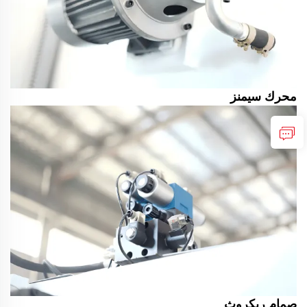
محرك سيمنز
صمام ريكروث