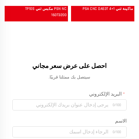
ماكينة ثني PSA CNC DA53T 4+1
PSN NC مكبس ثني TP10S
160T3200
احصل على عرض سعر مجاني
سيتصل بك ممثلنا قريبًا.
البريد الإلكتروني
0/100
الاسم
0/100