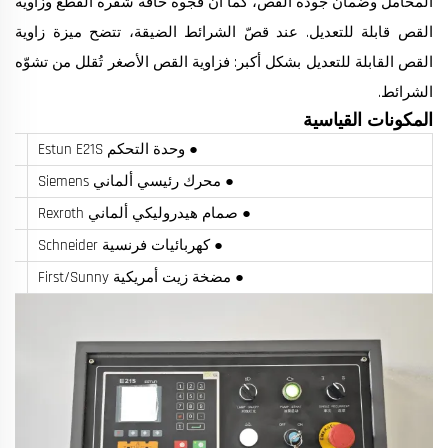
المحامل وضمان جودة القص، كما أن فجوة حافة شفرة القطع وزاوية
القص قابلة للتعديل. عند قصّ الشرائط الضيقة، تتضح ميزة زاوية
القص القابلة للتعديل بشكل أكبر: فزاوية القص الأصغر تُقلل من تشوّه
الشرائط.
المكونات القياسية
● وحدة التحكم Estun E21S
● محرك رئيسي ألماني Siemens
● صمام هيدروليكي ألماني Rexroth
● كهربائيات فرنسية Schneider
● مضخة زيت أمريكية First/Sunny