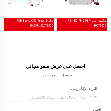
مكبس ثني PSN NC TP10 PSA-
PSB Servo CNC Press Brake
DA53Tx 220T5000
600T5000
احصل على عرض سعر مجاني
سيتصل بك ممثلنا قريبًا.
البريد الإلكتروني
0/100
الاسم