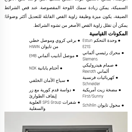
السميكة، يمكن زيادة سمك اللوحة المقصوصة. عند قص الشرائط
الضيقة، يكون ميزة وظيفة زاوية القص القابلة للتعديل أكثر وضوحًا:
يمكن أن تقلل زاوية القص الأصغر من تشوه الشرائط.
المكونات القياسية
● وحدة التحكم Estun
● برغي كروي وموصل خطي
E21S
من تايوان HIWIN
● محرك رئيسي ألماني
● موصل أنابيب ألماني EMB
Siemens
● صمام هيدروليكي
● أختام يابانية NOK
ألماني Rexroth
● كهربائيات فرنسية
● سياج الأمان الخلفي
Schneider
● مضخة زيت أمريكية
● دواسة قدم كورية مع زر
First/Sunny
إيقاف الطوارئ
● شفرات SPS Group العلوية
● محول تايوان Schihlin
والسفلية