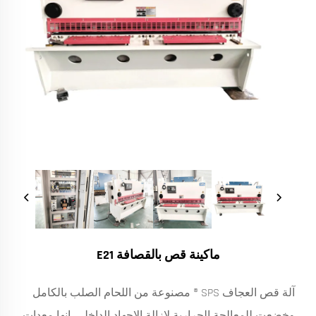
ماكينة قص بالقصافة E21
آلة قص العجاف SPS ® مصنوعة من اللحام الصلب بالكامل
وخضعت للمعالجة الحرارية لإزالة الإجهاد الداخلي. إنها معدات