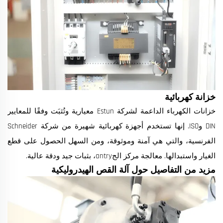
خزانة كهربائية
خزانات الكهرباء الداعمة لشركة Estun معيارية وتُثبَت وفقًا للمعايير
DIN وISO. إنها تستخدم أجهزة كهربائية شهيرة من شركة Schneider
الفرنسية، والتي هي آمنة وموثوقة، ومن السهل الحصول على قطع
الغيار واستبدالها. معالجة مركز الجantry، بثبات جيد ودقة عالية.
مزيد من التفاصيل حول آلة القص الهيدروليكية