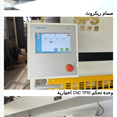
صمام ريكروث
وحدة تحكم CNC TP10 اختيارية