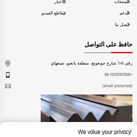
المنتجات
الأخبار
الدعم
مقاطع الفيديو
اتصل بنا
حافظ على التواصل
رقم 1146 شارع جونغونغ، منطقة يانغبو، شنغهاي
+86-13310197068
[email protected]
We value your privacy