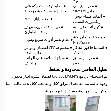
و V
● محرك رئيسي
● أصابع توقف متحركة على
ألماني Siemens
قاطرة مرشد خطية مزدوجة
● ألمانيا صمام بوش-
● أختام يابانية NOK
ريكسورث النسبي
● كهربائيات فرنسية
● دواسة قدم كورية مع زر
Schneider
إيقاف الطوارئ
● مضخة زيت أمريكية
● نظام تغيير أدوات سريع وسهل
First/Sunny
● اسبانيا فاغور الحاكم
● مجموعة SPS لقضبان ومواتير
المُحَدَّد
عالية الدقة
● محرك و سائق
● سياج للسلامة على الجانب
إستون
والخلف
تحليل العناصر المحدودة والضغط
تم استخدام برنامج CAE SOLIDWORKS لضمان تشوه إطار معقول
وقوة عالية. يتم معالجة المنزلق ككل ومعالجته ككل بدقة عالية، مما
يمكن أن يضمن دقة مستقرة لفترة طويلة.