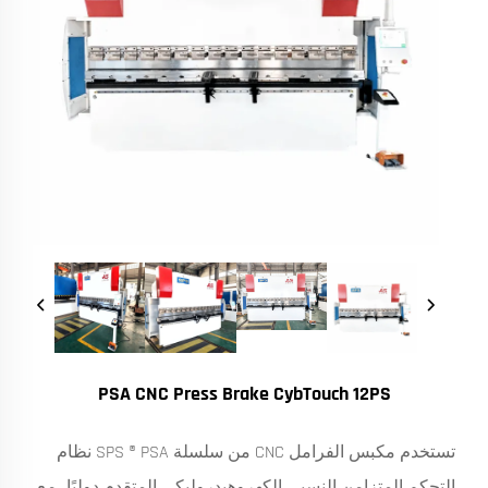
PSA CNC Press Brake CybTouch 12PS
تستخدم مكبس الفرامل CNC من سلسلة SPS ® PSA نظام
التحكم المتزامن النسبي الكهروهيدروليكي المتقدم دوليًا، مع