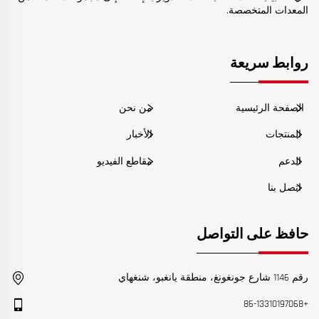
المعدات المتخصصة.
روابط سريعة
الصفحة الرئيسية
من نحن
المنتجات
الأخبار
الدعم
مقاطع الفيديو
اتصل بنا
حافظ على التواصل
رقم 1146 شارع جونغونغ، منطقة يانغبو، شنغهاي
+86-13310197068