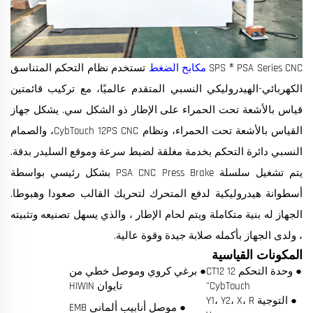
SPS ® PSA Series CNC
مكابح الضغط
تستخدم نظام التحكم المتناسق
الكهربائي-الهيدروليكي النسبي المتقدم عالميًا، مع تركيب قائمتين
قياس بالأشعة تحت الحمراء على الإطار ذو الشكل سي. يشكل جهاز
القياس بالأشعة تحت الحمراء، ونظام CybTouch 12PS CNC، والصمام
النسبي دائرة التحكم بخدمة مغلقة لضبط سرعة وموقع السليدر بدقة.
يتم تشغيل سلسلة PSA CNC Press Brake بشكل رئيسي بواسطة
أسطوانة هيدروليكية لدفع المتحرك لتحريك القالب صعودا وهبوطا.
الجهاز له بنية متكاملة ويتم لحام الإطار ، والذي يسهل تصنيعه وتثبيته
، ولدى الجهاز بأكمله صلابة جيدة وقوة عالية.
المكونات القياسية
● وحدة التحكم CT12 12
● برغي كروي وموصل خطي من
"CybTouch
تايوان HIWIN
● التوجية Y1، Y2، X، R
● موصل أنابيب ألماني EMB