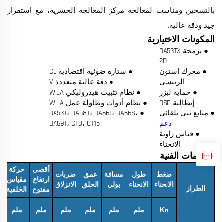
بالتسخين ومناسب لمعالجة مركز المعالجة الجسرية، مع استقرار
جيد ودقة عالية.
المكونات الاختيارية
● برمجة DA53TX
2D
● محرك استون
● ستارة ضوئية اقتصادية CE
الرئيسي
● دقة عالية متعددة V
● حماية ليزر
● نظام تثبيت هيدروليكي WILA
إيطالية DSP
● نظام أدوات وطاولة عمل WILA
● متابع ثني تلقائي
● DA53T، DA58T، DA66T، DA66S،
دعم
DA69T، CT8، CT15
● قياس زاوية
الانحناء
المعلمات الفنية
أقصى
حركة
ضغط
طول
مسافة
عمق
ضربات
ا
ارتفاع
مقياس
الانحناء
الانحناء
بولي
الحلق
الانزلاق
ا
الطراز
مفتوح
الخلفية
Kn
ملم
ملم
ملم
ملم
ملم
ملم