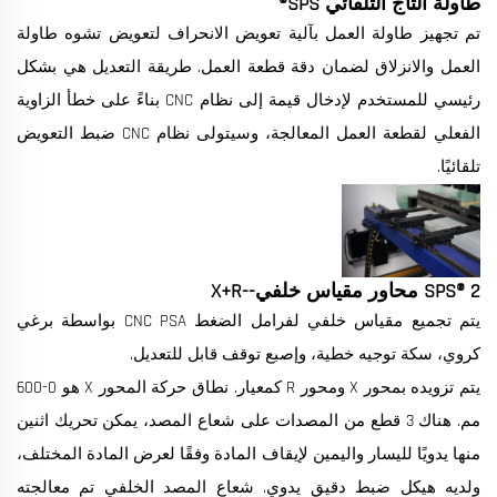
طاولة التاج التلقائي SPS®
تم تجهيز طاولة العمل بآلية تعويض الانحراف لتعويض تشوه طاولة
العمل والانزلاق لضمان دقة قطعة العمل. طريقة التعديل هي بشكل
رئيسي للمستخدم لإدخال قيمة إلى نظام CNC بناءً على خطأ الزاوية
الفعلي لقطعة العمل المعالجة، وسيتولى نظام CNC ضبط التعويض
تلقائيًا.
SPS® 2 محاور مقياس خلفي--X+R
يتم تجميع مقياس خلفي لفرامل الضغط CNC PSA بواسطة برغي
كروي، سكة توجيه خطية، وإصبع توقف قابل للتعديل.
يتم تزويده بمحور X ومحور R كمعيار. نطاق حركة المحور X هو 0-600
مم. هناك 3 قطع من المصدات على شعاع المصد، يمكن تحريك اثنين
منها يدويًا لليسار واليمين لإيقاف المادة وفقًا لعرض المادة المختلف،
ولديه هيكل ضبط دقيق يدوي. شعاع المصد الخلفي تم معالجته