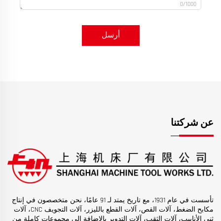
0/1000
أرسل
عن شركتنا
تأسست في عام 1931، مع تاريخ يمتد لـ 91 عامًا، نحن متخصصون في إنتاج
مكابح الضغط، آلات القص، آلات القطع بالليزر، آلات التجويف CNC، آلات
ثني الأنابيب، آلات الثقب، آلات التدوير بالإضافة إلى مجموعات كاملة من