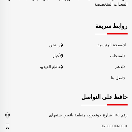
المعدات المتخصصة.
روابط سريعة
الصفحة الرئيسية
من نحن
المنتجات
الأخبار
الدعم
مقاطع الفيديو
اتصل بنا
حافظ على التواصل
رقم 1146 شارع جونغونغ، منطقة يانغبو، شنغهاي
+86-13310197068