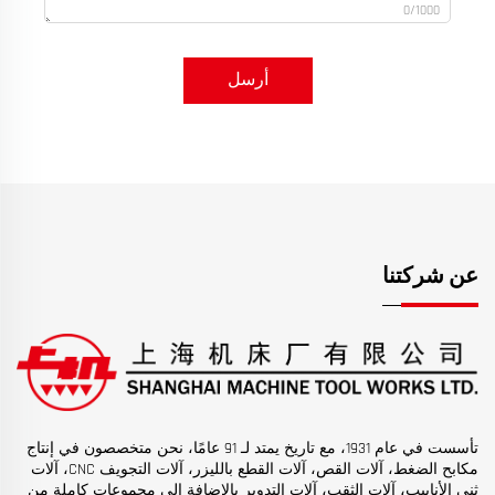
0/1000
أرسل
عن شركتنا
تأسست في عام 1931، مع تاريخ يمتد لـ 91 عامًا، نحن متخصصون في إنتاج
مكابح الضغط، آلات القص، آلات القطع بالليزر، آلات التجويف CNC، آلات
ثني الأنابيب، آلات الثقب، آلات التدوير بالإضافة إلى مجموعات كاملة من