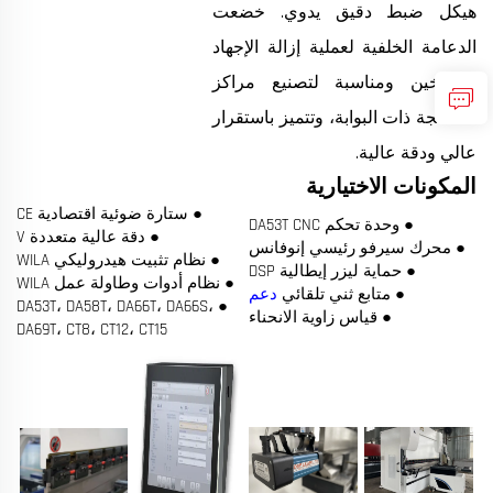
هيكل ضبط دقيق يدوي. خضعت
الدعامة الخلفية لعملية إزالة الإجهاد
بالتسخين ومناسبة لتصنيع مراكز
المعالجة ذات البوابة، وتتميز باستقرار
عالي ودقة عالية.
المكونات الاختيارية
● ستارة ضوئية اقتصادية CE
● وحدة تحكم DA53T CNC
● دقة عالية متعددة V
● محرك سيرفو رئيسي إنوفانس
● نظام تثبيت هيدروليكي WILA
● حماية ليزر إيطالية DSP
● نظام أدوات وطاولة عمل WILA
● متابع ثني تلقائي
دعم
● DA53T، DA58T، DA66T، DA66S،
● قياس زاوية الانحناء
DA69T، CT8، CT12، CT15