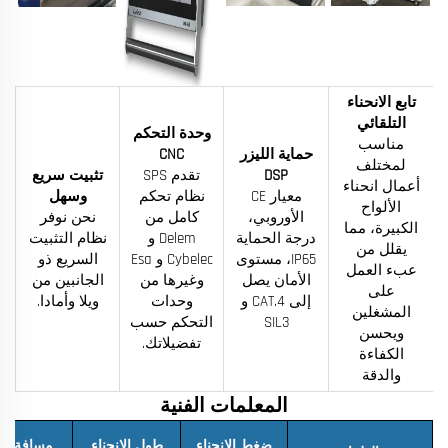
تابع الانحناء
التلقائي
وحدة التحكم
مناسب
حماية الليزر
CNC
لمختلف
DSP
تقدم SPS
تثبيت سريع
أعمال انحناء
معيار CE
نظام تحكم
وسهل
الألواح
الأوروبي،
كامل من
نحن نوفر
الكبيرة، مما
درجة الحماية
Delem و
نظام التثبيت
يقلل من
IP65، مستوى
Cybelec و Esa
السريع ذو
عبء العمل
الأمان يصل
وغيرها من
الجانبين من
على
إلى CAT.4 و
وحدات
ويلا وأمادا.
المشغلين
SIL3
التحكم حسب
ويحسن
تفضيلاتك.
الكفاءة
والدقة
المعلمات الفنية
ضغط الانحناء
طول الانحناء
مسافة بو