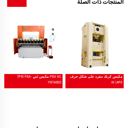
المنتجات ذات الصلة
مكبس كرنك مفرد على شكل حرف
PSN NC مكبس ثني TP10 PSA-
110T4000
H (APS)