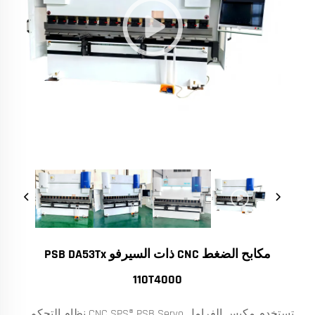
مكابح الضغط CNC ذات السيرفو PSB DA53Tx
110T4000
تستخدم مكبس الفرامل CNC SPS® PSB Servo نظام التحكم