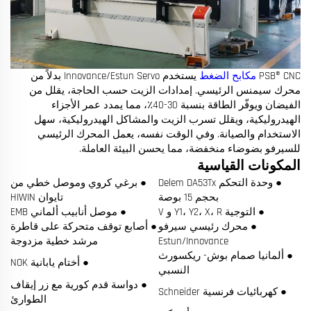
PSB® CNC
مكابح الضغط
يستخدم Innovance/Estun Servo بدلاً من
محرك سيمنس الرئيسي. إمدادات الزيت حسب الحاجة، يقلل من
الفيضان ويوفّر الطاقة بنسبة 30-40٪، مما يمدد عمر الأجزاء
الهيدروليكية، ويقلل تسرب الزيت والمشاكل الهيدروليكية، سهل
الاستخدام والصيانة. وفي الوقت نفسه، يعمل المحرك الرئيسي
للسيرفو بضوضاء منخفضة، مما يحسن البيئة العاملة.
المكونات القياسية
● وحدة التحكم Delem DA53Tx
● برغي كروي وموصل خطي من
بحجم 15 بوصة
تايوان HIWIN
● التوجية Y1، Y2، X، R و V
● موصل أنابيب ألماني EMB
● محرك رئيسي سيرفو
● أصابع توقف متحركة على قاطرة
Estun/Innovance
مرشد خطية مزدوجة
● ألمانيا صمام بوش- ريكسورث
● أختام يابانية NOK
النسبي
● دواسة قدم كورية مع زر إيقاف
● كهربائيات فرنسية Schneider
الطوارئ