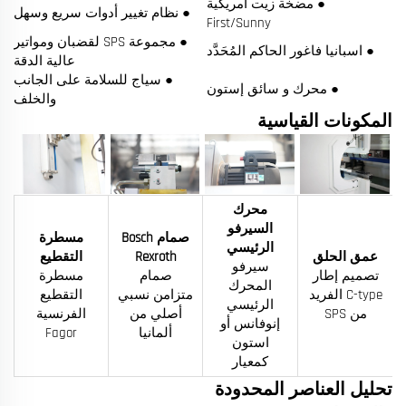
● مضخة زيت أمريكية
● نظام تغيير أدوات سريع وسهل
First/Sunny
● مجموعة SPS لقضبان ومواتير
● اسبانيا فاغور الحاكم المُحَدَّد
عالية الدقة
● سياج للسلامة على الجانب
● محرك و سائق إستون
والخلف
المكونات القياسية
محرك
السيرفو
صمام Bosch
مسطرة
الرئيسي
عمق الحلق
Rexroth
التقطيع
سيرفو
تصميم إطار
صمام
مسطرة
المحرك
C-type الفريد
متزامن نسبي
التقطيع
الرئيسي
من SPS
أصلي من
الفرنسية
إنوفانس أو
ألمانيا
Fagor
استون
كمعيار
تحليل العناصر المحدودة