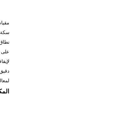
سكة ت
على ش
لإيقا
دقيق 
لمعال
المك