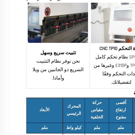
تحكم CNC TP10
تثبيت سريع وسهل
تقدم SPS نظام تحكم كامل
نحن نوفر نظام التثبيت
من TP10S وE310P وغيرها من
السريع ذو الجانبين من ويلا
ات التحكم وفقًا
وأمادا.
لتفضيلاتك.
أقصى
حركة
المحرك
ارتفاع
مقياس
الأبعاد
الرئيسي
مفتوح
الخلفية
ملم
ملم
كيلو واط
ملم