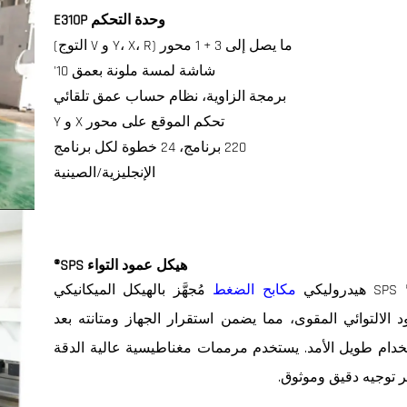
وحدة التحكم E310P
ما يصل إلى 3 + 1 محور (Y، X، R و V التوج)
شاشة لمسة ملونة بعمق 10'
برمجة الزاوية، نظام حساب عمق تلقائي
تحكم الموقع على محور X و Y
220 برنامج، 24 خطوة لكل برنامج
الإنجليزية/الصينية
هيكل عمود التواء SPS®
هيدروليكي
مكابح الضغط
مُجهَّز بالهيكل الميكانيكي
د الالتوائي المقوى، مما يضمن استقرار الجهاز ومتانته بعد
خدام طويل الأمد. يستخدم مرممات مغناطيسية عالية الدقة
ر توجيه دقيق وموثوق.