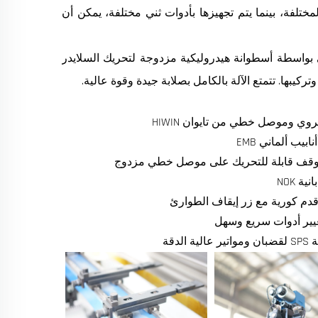
فائح المعادن المختلفة، بينما يتم تجهيزها بأدوات ثني مختلفة، يمكن أن
 مدفوعة بشكل رئيسي بواسطة أسطوانة هيدروليكية مزدوجة لتحريك السلايدر
كيبها. تتمتع الآلة بالكامل بصلابة جيدة وقوة عالية.
وي وموصل خطي من تايوان HIWIN
بيب ألماني EMB
توقف قابلة للتحريك على موصل خطي مزدوج
ية NOK
دم كورية مع زر إيقاف الطوارئ
يير أدوات سريع وسهل
 الدقة