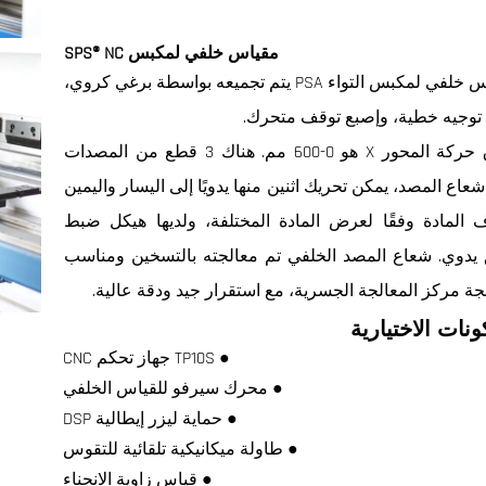
مقياس خلفي لمكبس SPS® NC
مقياس خلفي لمكبس التواء PSA يتم تجميعه بواسطة برغي كروي،
وجيه خطية، وإصبع توقف متحرك.
نطاق حركة المحور X هو 0-600 مم. هناك 3 قطع من المصدات
عاع المصد، يمكن تحريك اثنين منها يدويًا إلى اليسار واليمين
ف المادة وفقًا لعرض المادة المختلفة، ولديها هيكل ضبط
يدوي. شعاع المصد الخلفي تم معالجته بالتسخين ومناسب
جة مركز المعالجة الجسرية، مع استقرار جيد ودقة عالية.
ونات الاختيارية
● TP10S جهاز تحكم CNC
● محرك سيرفو للقياس الخلفي
● حماية ليزر إيطالية DSP
● طاولة ميكانيكية تلقائية للتقوس
● قياس زاوية الانحناء