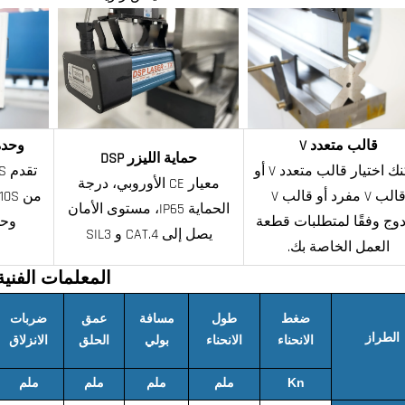
قالب متعدد V
وحدة ال
حماية الليزر DSP
يمكنك اختيار قالب متعدد V أو
معيار CE الأوروبي، درجة
قالب V مفرد أو قالب V
الحماية IP65، مستوى الأمان
وج وفقًا لمتطلبات قطعة
وحد
يصل إلى CAT.4 و SIL3
العمل الخاصة بك.
المعلمات الفنية
ضغط
طول
مسافة
عمق
ضربات
الطراز
الانحناء
الانحناء
بولي
الحلق
الانزلاق
Kn
ملم
ملم
ملم
ملم