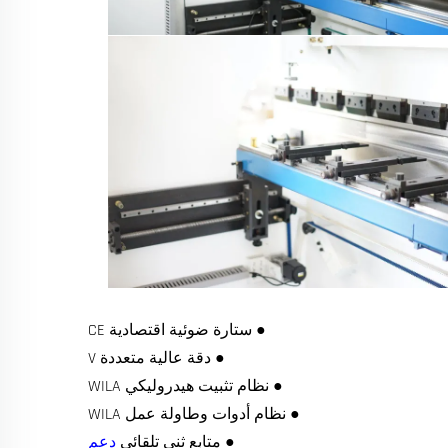
● ستارة ضوئية اقتصادية CE
● دقة عالية متعددة V
● نظام تثبيت هيدروليكي WILA
● نظام أدوات وطاولة عمل WILA
● متابع ثني تلقائي
دعم