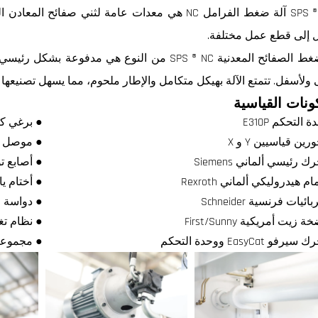
SPS ® PSN آلة ضغط الفرامل NC هي معدات عامة لثني ص
 إلى قطع عمل مختلفة.
آلة ضغط الصفائح المعدنية SPS ® NC من النوع هي
 ولأسفل. تتمتع الآلة بهيكل متكامل والإطار ملحوم، مما يسهل تصنيعها وتر
ونات القياسية
 التحكم E310P
● برغي كر
ين قياسيين Y و X
● موصل أنا
 رئيسي ألماني Siemens
● أصابع 
 هيدروليكي ألماني Rexroth
● أختام يابان
ئيات فرنسية Schneider
● دواسة ق
زيت أمريكية First/Sunny
● نظام تغ
فو EasyCat ووحدة التحكم
● مجموعة SPS لقضبان ومواتير عالية