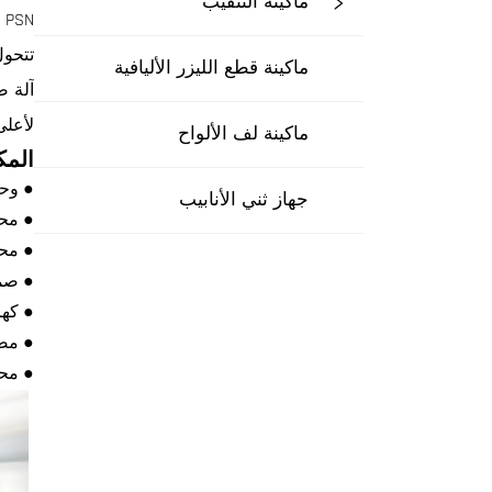
ماكينة التثقيب
تتحول
ماكينة قطع الليزر الأليافية
لأعلى
ماكينة لف الألواح
المك
● وحدة
جهاز ثني الأنابيب
● محور
● محرك
● صمام
● كهربا
● مضخة 
● محرك سير