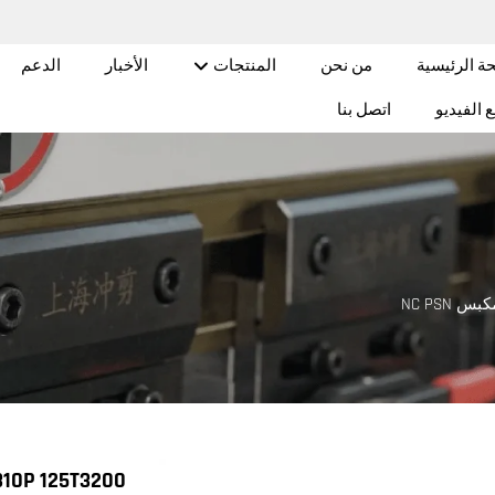
ة الرئيسية
من نحن
المنتجات
الأخبار
الدعم
 الفيديو
اتصل بنا
بس NC PSN
310P 125T3200