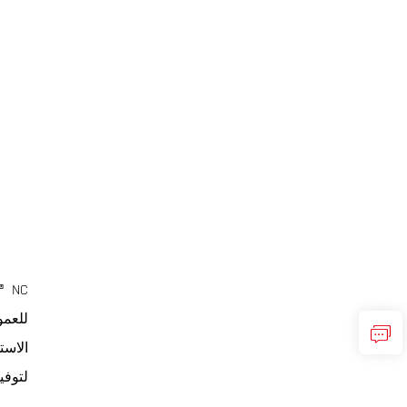
SPS ® NC 
للعمو
الاست
لتوفي