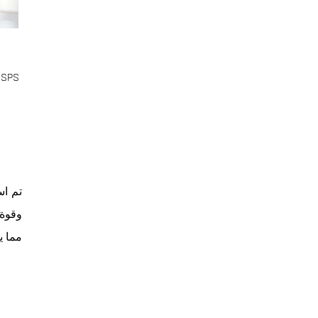
SPS قوة الشقوق شريط الالتواء
وقوة 
مما ي