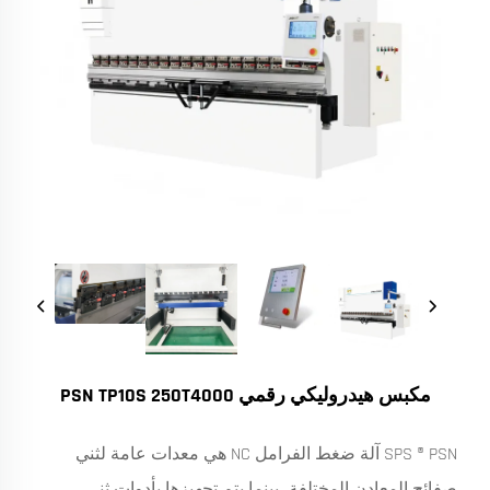
مكبس هيدروليكي رقمي PSN TP10S 250T4000
SPS ® PSN آلة ضغط الفرامل NC هي معدات عامة لثني
صفائح المعادن المختلفة، بينما يتم تجهيزها بأدوات ثني