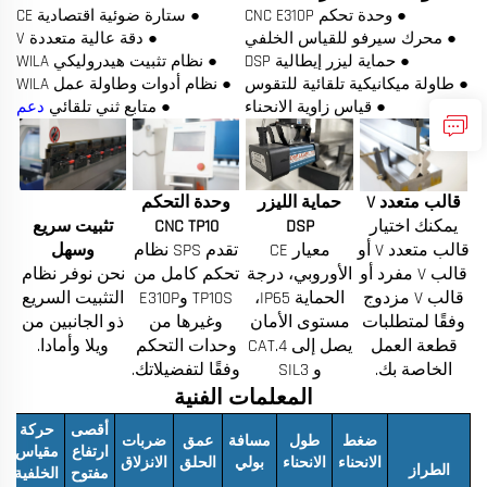
● وحدة تحكم CNC E310P
● ستارة ضوئية اقتصادية CE
● محرك سيرفو للقياس الخلفي
● دقة عالية متعددة V
● حماية ليزر إيطالية DSP
● نظام تثبيت هيدروليكي WILA
● طاولة ميكانيكية تلقائية للتقوس
● نظام أدوات وطاولة عمل WILA
● قياس زاوية الانحناء
● متابع ثني تلقائي
دعم
قالب متعدد V
حماية الليزر
وحدة التحكم
يمكنك اختيار
DSP
CNC TP10
تثبيت سريع
قالب متعدد V أو
معيار CE
تقدم SPS نظام
وسهل
قالب V مفرد أو
الأوروبي، درجة
تحكم كامل من
نحن نوفر نظام
قالب V مزدوج
الحماية IP65،
TP10S وE310P
التثبيت السريع
وفقًا لمتطلبات
مستوى الأمان
وغيرها من
ذو الجانبين من
قطعة العمل
يصل إلى CAT.4
وحدات التحكم
ويلا وأمادا.
الخاصة بك.
و SIL3
وفقًا لتفضيلاتك.
المعلمات الفنية
أقصى
حركة
ضغط
طول
مسافة
عمق
ضربات
ا
ارتفاع
مقياس
الانحناء
الانحناء
بولي
الحلق
الانزلاق
ا
الطراز
مفتوح
الخلفية