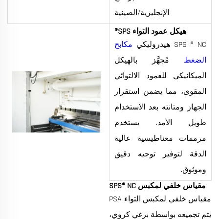
الإنجليزية/الصينية
هيكل عمود التواء SPS®
SPS ® NC هيدروليكي
مكابح
الضغط
مُجهَّز بالهيكل
الميكانيكي للعمود الالتوائي
المقوى، مما يضمن استقرار
الجهاز ومتانته بعد الاستخدام
طويل الأمد. يستخدم
مرممات مغناطيسية عالية
الدقة لتوفير توجيه دقيق
وموثوق.
مقياس خلفي لمكبس SPS® NC
مقياس خلفي لمكبس التواء PSA
يتم تجميعه بواسطة برغي كروي،