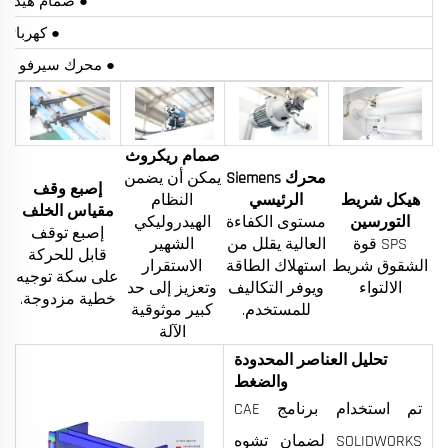
● صمام هيدروليكي 
● كهربائيات فر
● محرك سيرفو EasyCat ووحدة التحكم
صمام ريكروث
محرك Siemens
يمكن أن يضمن
إصبع وقف
هيكل شريط
الرئيسي
النظام
مقياس الخلف
التورسين
مستوى الكفاءة
الهيدروليكي
إصبع توقف
SPS قوة
العالية يقلل من
الشهير
قابل للحركة
الشقوق شريط
استهلاك الطاقة
الاستقرار
على سكة توجيه
الالتواء
ويوفر التكاليف
وتعزيز إلى حد
خطية مزدوجة.
للمستخدم.
كبير موثوقية
الآلة
تحليل العناصر المحدودة
والضغط
تم استخدام برنامج CAE
SOLIDWORKS لضمان تشوه