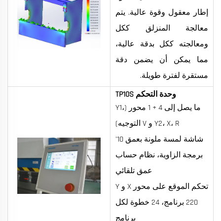
إطار معقول وقوة عالية. يتم
معالجة المنزلق ككل
ومعالجته ككل بدقة عالية،
مما يمكن أن يضمن دقة
مستقرة لفترة طويلة.
وحدة التحكم TP10S
ما يصل إلى 4 + 1 محور (Y1،
Y2، X، R و V التوجيه)
شاشة لمسة ملونة بعمق 10'
برمجة الزاوية، نظام حساب
عمق تلقائي
تحكم الموقع على محور X و Y
220 برنامج، 24 خطوة لكل
برنامج