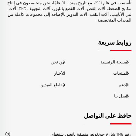
تأسست في عام 1931، مع تاريخ يمتد لـ 91 عامًا، نحن متخصصون في إنتاج
مكابح الضغط، آلات القص، آلات القطع بالليزر، آلات التجويف CNC، آلات
ثني الأنابيب، آلات الثقب، آلات التدوير بالإضافة إلى مجموعات كاملة من
المعدات المتخصصة.
روابط سريعة
الصفحة الرئيسية
من نحن
المنتجات
الأخبار
الدعم
مقاطع الفيديو
اتصل بنا
حافظ على التواصل
رقم 1146 شارع جونغونغ، منطقة يانغبو، شنغهاي