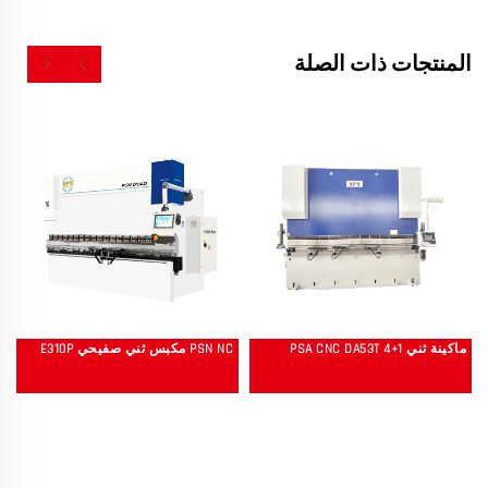
المنتجات ذات الصلة
ماكينة ثني PSA CNC DA53T 4+1
PSN NC مكبس ثني صفيحي E310P