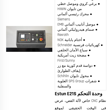
● برغي كروي وموصل خطي
من تايوان HIWIN
● محرك رئيسي ألماني
Siemens
● موصل أنابيب ألماني EMB
● صمام هيدروليكي ألماني
Rexroth
● أختام يابانية NOK
● كهربائيات فرنسية Schneider
● سياج الأمان الخلفي
● مضخة زيت أمريكية
First/Sunny
● دواسة قدم كورية مع زر
إيقاف الطوارئ
● محول تايوان Schihlin
● شفرات SPS Group العلوية
والسفلية
وحدة التحكم Estun E21S
نظام CNC خاص لآلة القص، عرض
في الوقت الحقيقي لموقع