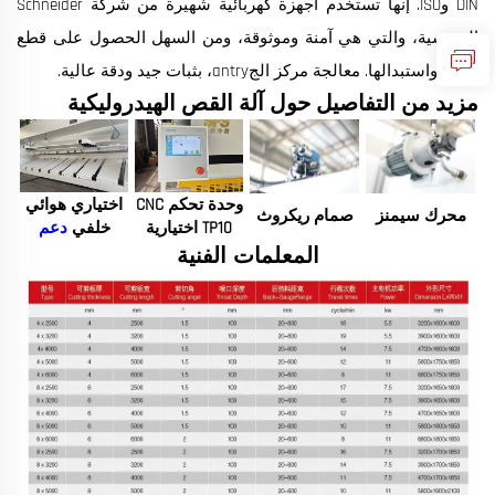
DIN وISO. إنها تستخدم أجهزة كهربائية شهيرة من شركة Schneider
الفرنسية، والتي هي آمنة وموثوقة، ومن السهل الحصول على قطع
الغيار واستبدالها. معالجة مركز الجantry، بثبات جيد ودقة عالية.
مزيد من التفاصيل حول آلة القص الهيدروليكية
وحدة تحكم CNC
اختياري هوائي
محرك سيمنز
صمام ريكروث
TP10 اختيارية
خلفي
دعم
المعلمات الفنية