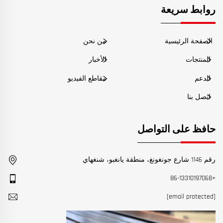
روابط سريعة
الصفحة الرئيسية
من نحن
المنتجات
الأخبار
الدعم
مقاطع الفيديو
اتصل بنا
حافظ على التواصل
رقم 1146 شارع جونغونغ، منطقة يانغبو، شنغهاي
+86-13310197068
[email protected]