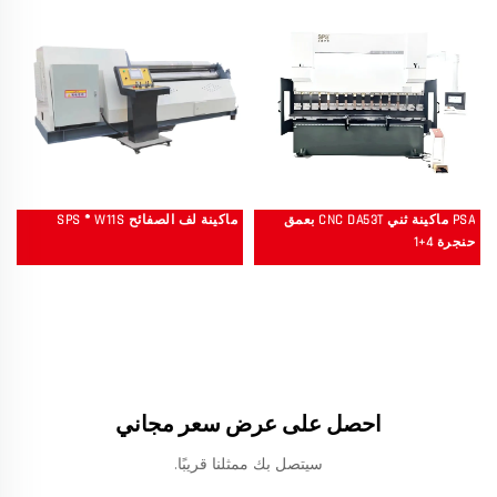
PSA ماكينة ثني CNC DA53T بعمق
ماكينة لف الصفائح SPS ® W11S
حنجرة 4+1
احصل على عرض سعر مجاني
سيتصل بك ممثلنا قريبًا.