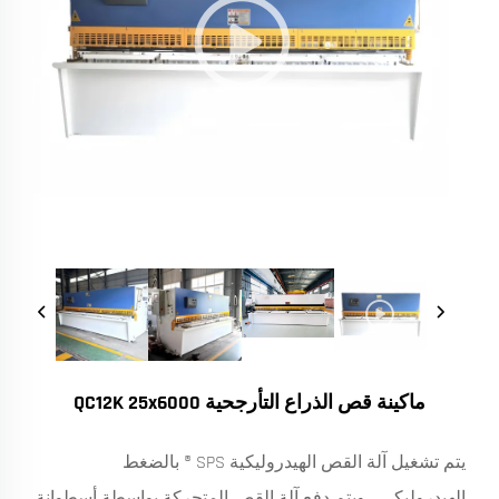
ماكينة قص الذراع التأرجحية QC12K 25x6000
يتم تشغيل آلة القص الهيدروليكية SPS ® بالضغط
الهيدروليكي ، ويتم دفع آلة القص المتحركة بواسطة أسطوانة