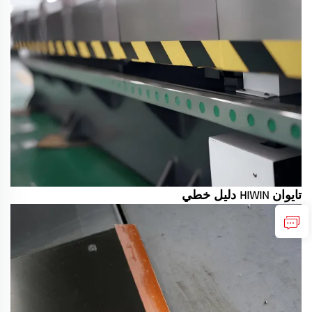
تايوان HIWIN دليل خطي