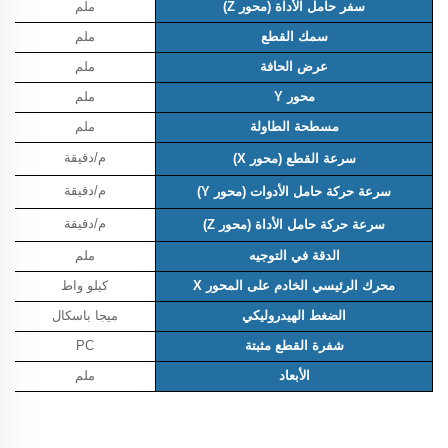
سفر حامل الأداة (محور Z)
ملم
سمك القطع
ملم
عرض الحافة
ملم
محور Y
ملم
مسطحة الطاولة
ملم
م/دقيقة
سرعة القطع (محور X)
م/دقيقة
سرعة حركة حامل الأدوات (محور Y)
م/دقيقة
سرعة حركة حامل الأداة (محور Z)
الدقة في التوجيه
ملم
محرك الرئيسي الخادم على المحور X
كيلو واط
الضغط الهيدروليكي
ميجا باسكال
شفرة القطع مثبتة
PC
الأبعاد
ملم