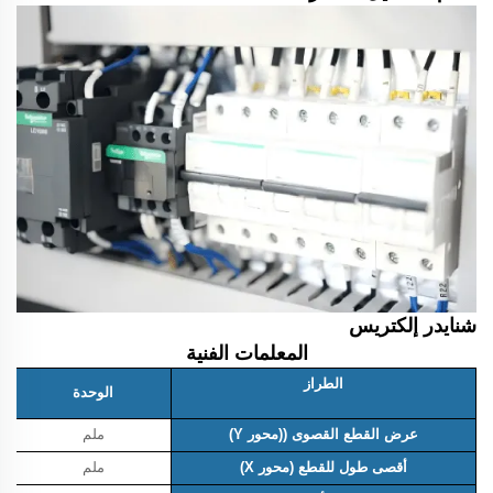
شنايدر إلكتريس
المعلمات الفنية
الطراز
الوحدة
عرض القطع القصوى ((محور Y)
ملم
أقصى طول للقطع (محور X)
ملم