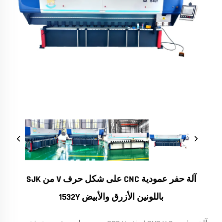
آلة حفر عمودية CNC على شكل حرف V من SJK
باللونين الأزرق والأبيض 1532Y