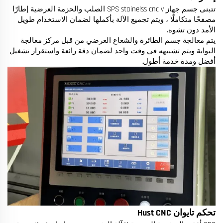
تتبنى جسم جهاز SPS stainelss cnc v الصلب والحزمة العرضية إطارًا
مصفحًا متكاملًا ، ويتم تجميع الآلة بأكملها لضمان الاستخدام طويل
الأمد دون تشوه.
يتم معالجة جسم الطائرة والشعاع العرضي من قبل مركز معالجة
البوابة ويتم تشبيهه في وقت واحد لضمان دقة رائعة واستقرار تشغيل
أفضل ومدة خدمة أطول.
تحكم تايوان Hust CNC