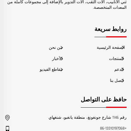
ثني الأنابيب، آلات الثقب، آلات التدوير بالإضافة إلى مجموعات كاملة من
المعدات المتخصصة.
روابط سريعة
الصفحة الرئيسية
من نحن
المنتجات
الأخبار
الدعم
مقاطع الفيديو
اتصل بنا
حافظ على التواصل
رقم 1146 شارع جونغونغ، منطقة يانغبو، شنغهاي
+86-13310197068