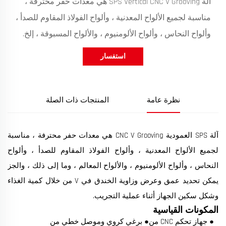
آلة SPS Vertical CNC V Grooving هي معدات حفر محترفة ،
مناسبة لجميع الألواح المعدنية ، وألواح الفولاذ المقاوم للصدأ ،
وألواح النحاس ، وألواح الألومنيوم ، والألواح المسبوقة ، إلخ.
استفسار
نظرة عامة
المنتجات ذات الصلة
آلة SPS العمودية CNC V Grooving هي معدات حفر محترفة ، مناسبة
لجميع الألواح المعدنية ، وألواح الفولاذ المقاوم للصدأ ، وألواح
النحاس ، وألواح الألومنيوم ، والألواح المعالم ، وما إلى ذلك ، والجز
يمكن تحديد عمق وعرض وزاوية الخندق في V من خلال كمية الغذاء
وشكل سكين الجهاز أثناء عملية التجريب.
المكونات القياسية
● جهاز تحكم CNC من
● برغي كروي وموصل خطي من