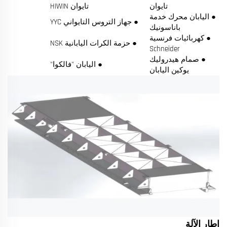
تايوان
تايوان HIWIN
● اليابان محرك خدمة
● جهاز التروس التايواني YYC
باناسونيك
● كهربائيات فرنسية
● حزمة الكرات اليابانية NSK
Schneider
● صمام هيدروليك
● اليابان "فالكوا"
يوكين اليابان
إطار الآلة