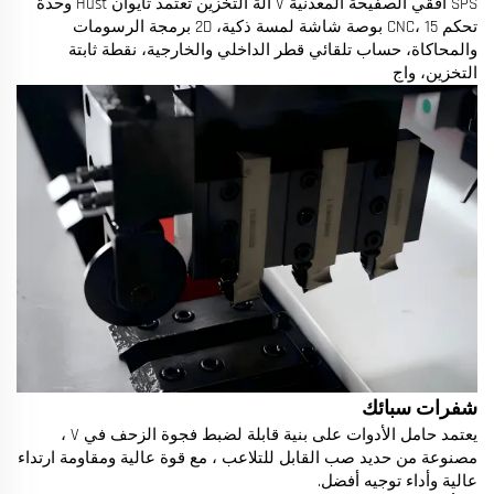
SPS أفقي الصفيحة المعدنية V آلة التخزين تعتمد تايوان Hust وحدة
تحكم CNC، 15 بوصة شاشة لمسة ذكية، 2D برمجة الرسومات
والمحاكاة، حساب تلقائي قطر الداخلي والخارجية، نقطة ثابتة
التخزين، واج
شفرات سبائك
يعتمد حامل الأدوات على بنية قابلة لضبط فجوة الزحف في V ،
مصنوعة من حديد صب القابل للتلاعب ، مع قوة عالية ومقاومة ارتداء
عالية وأداء توجيه أفضل.