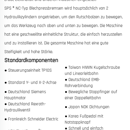
SPS ® NC-Typ Blechpressbremsen wird hauptsächlich von 2
Hydraulikzylindern angetrieben, um den Rutschbolzen zu bewegen,
um das Werkzeug nach oben und unten zu bewegen. Die Maschine
hat eine geschweißte einheitliche Struktur, die einfach herzustellen
und zu installieren ist. Die gesamte Maschine hat eine gute
Steifigkeit und hohe Stärke.
Standardkomponenten
● Taiwan HIWIN Kugelschraube
● Steuerungseinheit TP10S
und Linearleitbahn
● Deutschland EMB-
● Standard Y- und X-2-Achse
Rohrverbindung
● Deutschland Siemens
● Bewegliche Stoppfinger auf
Hauptmotor
einer Doppelleitbahn
● Deutschland Rexroth-
● Japan NOK Dichtungen
Hydraulikventil
● Korea Fußpedal mit
● Frankreich Schneider Electric
Notstoppknopf
● Schnell und einfach