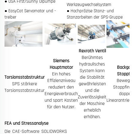
● USA First/Sunny Ölpumpe
Werkzeugwechselsystem
● EasyCat Servomotor und -
● Hochpräzise Stanz- und
treiber
Stanzarbeiten der SPS-Gruppe
Rexroth Ventil
Berühmtes
Siemens
hydraulisches
Hauptmotor
Backgau
System kann
Ein hohes
Stoppfin
Torsionsstabstruktur
die Stabilität
Effizienzniveau
Beweglic
SPS stärkere
gewährleisten
reduziert den
Stoppfinge
Torsionsstabstruktur
und die
Energieverbrauch
doppelt
Zuverlässigkeit
und spart Kosten
Linearantrieb
der Maschine
für den Nutzer.
erheblich
erhöhen.
FEA und Stressanalyse
Die CAE-Software SOLIDWORKS