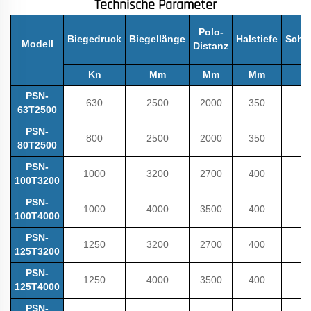
Technische Parameter
Polo-
Biegedruck
Biegellänge
Halstiefe
Schi
Modell
Distanz
Kn
Mm
Mm
Mm
PSN-
630
2500
2000
350
63T2500
PSN-
800
2500
2000
350
80T2500
PSN-
1000
3200
2700
400
100T3200
PSN-
1000
4000
3500
400
100T4000
PSN-
1250
3200
2700
400
125T3200
PSN-
1250
4000
3500
400
125T4000
PSN-