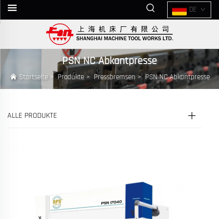
DE
PSN NC Abkantpresse
Startseite
>
Produkte
>
Pressbremsen
>
PSN NC Abkantpresse
ALLE PRODUKTE