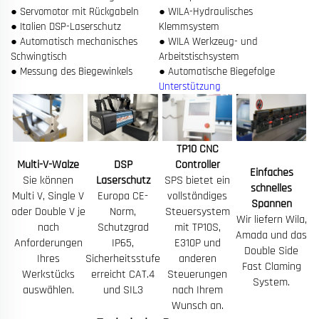
● Servomotor mit Rückgabeln
● WILA-Hydraulisches
● Italien DSP-Laserschutz
Klemmsystem
● Automatisch mechanisches
● WILA Werkzeug- und
Schwingtisch
Arbeitstischsystem
● Messung des Biegewinkels
● Automatische Biegefolge
Unterstützung
TP10 CNC
Multi-V-Walze
DSP
Controller
Einfaches
Sie können
Laserschutz
SPS bietet ein
schnelles
Multi V, Single V
Europa CE-
vollständiges
Spannen
oder Double V je
Norm,
Steuersystem
Wir liefern Wila,
nach
Schutzgrad
mit TP10S,
Amada und das
Anforderungen
IP65,
E310P und
Double Side
Ihres
Sicherheitsstufe
anderen
Fast Claming
Werkstücks
erreicht CAT.4
Steuerungen
System.
auswählen.
und SIL3
nach Ihrem
Wunsch an.