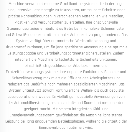
Maschine verwendet moderne Strahlkontrollsysteme, die in der Lage
sind, intensive Laserenergie zu fokussieren, um saubere Schnitte oder
präzise Nahtverbindungen in verschiedenen Materialien wie Metallen,
Plastiken und Verbundstoffen zu erstellen. Ihre anspruchsvolle
Steuerungsanzeige ermöglicht es Betreibern, komplexe Schneemuster
und Schweißsequenzen mit minimaler Aufbauzeit zu programmieren. Das
System verfügt über automatische Werkstofferkennung und
Dickenmessfunktionen, um für jede spezifische Anwendung eine optimale
Leistungsabgabe und Verarbeitungsparameter sicherzustellen. Zudem
integriert die Maschine fortschrittliche Sicherheitsfunktionen,
einschließlich geschlossener Arbeitskammern und
Echtzeitüberwachungssysteme. Ihre doppelte Funktion als Schneid- und
Schweißwerkzeug maximiert die Effizienz des Arbeitsplatzes und
reduziert das Bedürfnis nach mehreren spezialisierten Maschinen. Das
System unterstützt sowohl kontinuierliche Wellen- als auch gepulste
Laseroperationen, was es für vielfältige industrielle Anwendungen von
der Automobilherstellung bis hin zu Luft- und Raumfahrtkomponenten
geeignet macht. Mit seinem integrierten Kühl- und
Energieverwaltungssystem gewährleistet die Maschine konsistente
Leistung bei lang andauernden Betriebsphasen, während gleichzeitig der
Energieverbrauch optimiert wird.