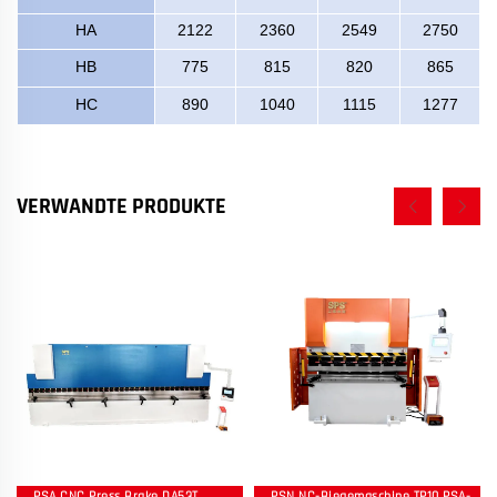
HA
2122
2360
2549
2750
HB
775
815
820
865
HC
890
1040
1115
1277
VERWANDTE PRODUKTE
PSA CNC Press Brake DA53T
PSN NC-Biegemaschine TP10 PSA-