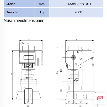
Größe
mm
2133x1206x1011
Gewicht
kg
2800
Maschinendimensionen