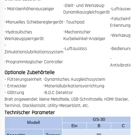
-Gleit- und Werkzeug-
- Matrizenhöhenauszeiger
-Luftauswurf
Dynamikausgleichsgerät
-Falscheinfü
-Manuelles Schiebereglergerät
- Touchpad
Erkennungsg
-Hydraulisches
-Mechanischer
-Werkzeugka
Werkzeugsperrgerät
Kurbelwinkel-Anzeiger
-
-Luftauslass
-Bedienungs
Zirkulationslubrikationssystem
-
-Programmlogischer Controller
Antivibratio
Optionale Zubehörteile
- Fütterungseinheit
-Dynamisches Ausgleichssystem
- Entwickler
-Materiallubrikationsvorrichtung
- Glättung
-B.D.C Detektor
Breit angewendet: kleine Metallteile, USB-Schnittstelle, HDMI-Stecker,
Terminal, Steckkontakt, Utility-Messerblatt, etc.
Technischer Parameter
GS-30
Modell
Ein
B
C
Kapazität
Tonnen
30