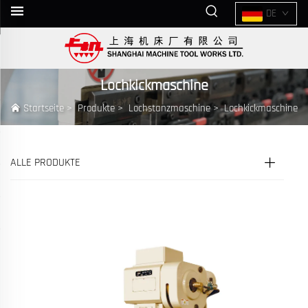
DE
Lochkickmaschine
Startseite
>
Produkte
>
Lochstanzmaschine
>
Lochkickmaschine
ALLE PRODUKTE