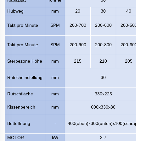
Hubweg
mm
20
30
40
Takt pro Minute
SPM
200-700
200-600
200-500
Takt pro Minute
SPM
200-900
200-800
200-600
Sterbezone Höhe
mm
215
210
205
Rutscheinstellung
mm
30
Rutschfläche
mm
330x225
Kissenbereich
mm
600x330x80
Bettöffnung
-
400(oben)x300(unten)x100(schräg)
MOTOR
kW
3.7