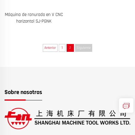
Máquina de ranurado en V CNC
horizontal SJ-PGNK
Anterior
1
2
Siguiente
Sobre nosotros