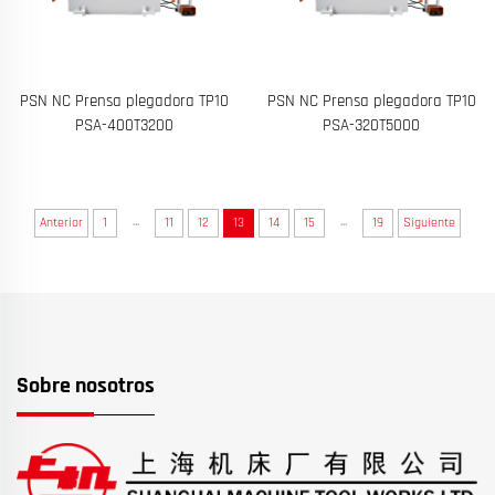
PSN NC Prensa plegadora TP10
PSN NC Prensa plegadora TP10
PSA-400T3200
PSA-320T5000
...
...
Anterior
1
11
12
13
14
15
19
Siguiente
Sobre nosotros