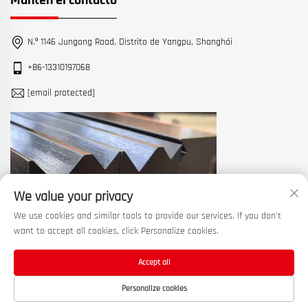
Mantén el contacto
N.º 1146 Jungong Road, Distrito de Yangpu, Shanghái
+86-13310197068
[email protected]
We value your privacy
We use cookies and similar tools to provide our services. If you don't
want to accept all cookies, click Personalize cookies.
Accept all
Derechos de autor © 2026 China Shanghai Machine Tool Works Ltd.
Personalize cookies
Todos los derechos reservados. —
Política de privacidad