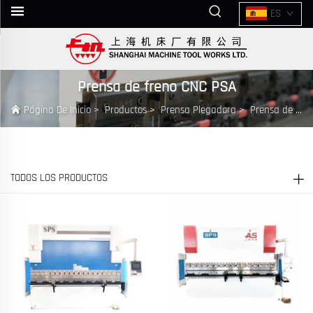
ES
Prensa de freno CNC PSA
Página De Inicio
>
Productos
>
Prensa Plegadora
>
Prensa de freno CNC PSA
TODOS LOS PRODUCTOS