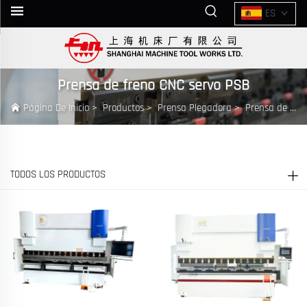
ES
Prensa de freno CNC servo PSB
Página De Inicio
>
Productos
>
Prensa Plegadora
>
Prensa de freno CNC servo PSB
TODOS LOS PRODUCTOS