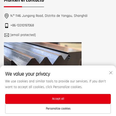
Mantén el contacto
N.º 1146 Jungong Road, Distrito de Yangpu, Shanghái
+86-13310197068
[email protected]
We value your privacy
We use cookies and similar tools to provide our services. If you don't
want to accept all cookies, click Personalize cookies.
Accept all
Derechos de autor © 2026 China Shanghai Machine Tool Works Ltd.
Personalize cookies
Todos los derechos reservados. —
Política de privacidad