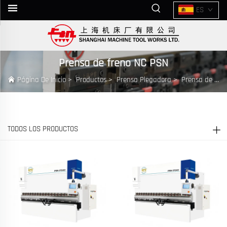
ES
Prensa de freno NC PSN
Página De Inicio
>
Productos
>
Prensa Plegadora
>
Prensa de freno NC PSN
TODOS LOS PRODUCTOS