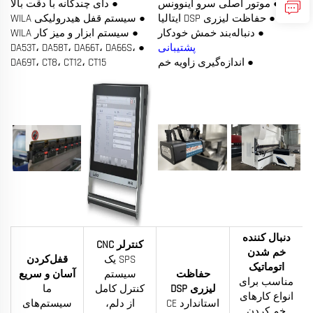
● موتور اصلی سرو اینوونس
● دای چندگانه با دقت بالا
● حفاظت لیزری DSP ایتالیا
● سیستم قفل هیدرولیکی WILA
● دنباله‌بند خمش خودکار
● سیستم ابزار و میز کار WILA
پشتیبانی
● DA53T، DA58T، DA66T، DA66S،
● اندازه‌گیری زاویه خم
DA69T، CT8، CT12، CT15
دنبال کننده
کنترلر CNC
خم شدن
SPS یک
قفل‌کردن
اتوماتیک
حفاظت
سیستم
آسان و سریع
مناسب برای
لیزری DSP
کنترل کامل
ما
انواع کارهای
استاندارد CE
از دلم،
سیستم‌های
خم کردن