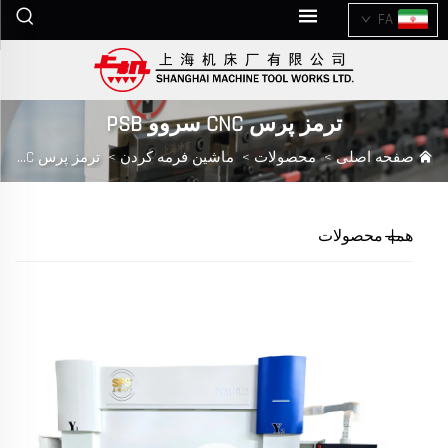
FA
ترمز پرس CNC سروو PSB
صفحه اصلی
>
محصولات
>
ماشین فرمه کردن
>
ترمز پرس CNC سروو PSB
همه محصولات