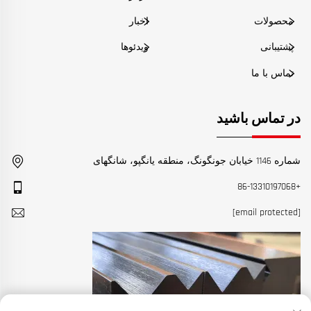
محصولات
اخبار
پشتیبانی
ویدئوها
تماس با ما
در تماس باشید
شماره 1146 خیابان جونگونگ، منطقه یانگپو، شانگهای
+86-13310197068
[email protected]