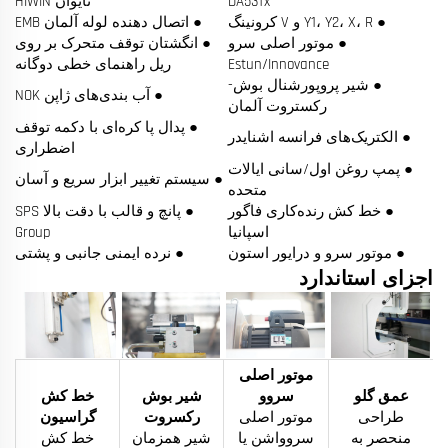
DA53Tx
تایوان HIWIN
● Y1، Y2، X، R و V کرونینگ
● اتصال دهنده لوله آلمان EMB
● موتور اصلی سرو
● انگشتان توقف متحرک بر روی
Estun/Innovance
ریل راهنمای خطی دوگانه
● شیر پروپورشنال بوش-
● آب بندی‌های ژاپن NOK
رکستروت آلمان
● پدال پا کره‌ای با دکمه توقف
● الکتریک‌های فرانسه اشنایدر
اضطراری
● پمپ روغن اول/سانی ایالات
● سیستم تغییر ابزار سریع و آسان
متحده
● خط کش رنده‌کاری فاگور
● پانچ و قالب با دقت بالا SPS
اسپانیا
Group
● موتور سرو و درایور استون
● نرده ایمنی جانبی و پشتی
اجزای استاندارد
موتور اصلی
عمق گلو
سروو
شیر بوش
خط کش
طراحی
موتور اصلی
رکسروت
گراسیون
منحصر به
سروواشن یا
شیر همزمان
خط کش