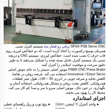
SPS® PSB Servo CNC
برقي رو فشار بده
سیستم کنترل نسبی
همزمان بوسچ-رکسورث را اتخاذ کرده است، که دو خط‌کش لیزری روی
قاب حرف C نصب شده است. خط‌کش لیزری، سیستم CNC و دریچه
نسبی یک سیستم کنترل عامل بسته شده را تشکیل می‌دهند تا به طور
دقیق سرعت و موقعیت اسلایدر را کنترل کنند.
PSB® CNC Press Brake موتور اصلی سیمنز را به جای موتور اصلی
Innovance / Estun Servo استفاده می کند. عرضه روغن در تقاضا،
کاهش تخلیه و صرفه جویی در انرژی 30 ~ 40٪، طول عمر قطعات
هیدرولیکی، کاهش نشت روغن و مشکل هیدرولیکی، استفاده آسان و
نگهداری. در عین حال، موتور اصلی سرو با سر و صدا کم کار می کند،
محیط کار را بهبود می بخشد.
اجزای استاندارد
● واحد کنترل 15 اینچی Delem
● پیچ توپ و ریل راهنمای خطی