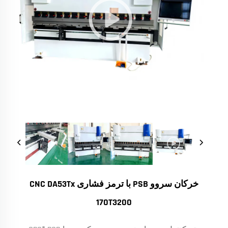
خرکان سروو PSB با ترمز فشاری CNC DA53Tx
170T3200