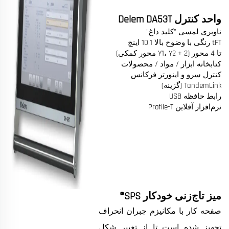
واحد کنترل Delem DA53T
ناوبری لمسی "کلید داغ"
tFT رنگی با وضوح بالا 10.1 اینچ
تا 4 محور (Y1، Y2 + 2 محور کمکی)
کتابخانه ابزار / مواد / محصولات
کنترل سرو و اینورتر فرکانس
TandemLink (گزینه)
رابط حافظه USB
نرم‌افزار آفلاین Profile-T
میز تاج‌زنی خودکار SPS®
صفحه کار با مکانیزم جبران انحراف
تجهیز شده است تا از تغییر شکل