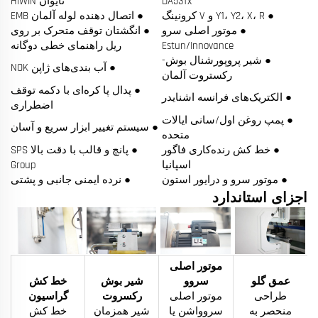
DA53Tx
تایوان HIWIN
● Y1، Y2، X، R و V کرونینگ
● اتصال دهنده لوله آلمان EMB
● موتور اصلی سرو
● انگشتان توقف متحرک بر روی
Estun/Innovance
ریل راهنمای خطی دوگانه
● شیر پروپورشنال بوش-
● آب بندی‌های ژاپن NOK
رکستروت آلمان
● پدال پا کره‌ای با دکمه توقف
● الکتریک‌های فرانسه اشنایدر
اضطراری
● پمپ روغن اول/سانی ایالات
● سیستم تغییر ابزار سریع و آسان
متحده
● خط کش رنده‌کاری فاگور
● پانچ و قالب با دقت بالا SPS
اسپانیا
Group
● موتور سرو و درایور استون
● نرده ایمنی جانبی و پشتی
اجزای استاندارد
موتور اصلی
عمق گلو
سروو
شیر بوش
خط کش
طراحی
موتور اصلی
رکسروت
گراسیون
منحصر به
سروواشن یا
شیر همزمان
خط کش