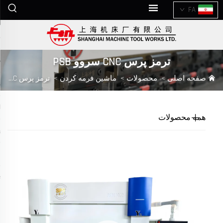
FA
ترمز پرس CNC سروو PSB
صفحه اصلی
>
محصولات
>
ماشین فرمه کردن
>
ترمز پرس CNC سروو PSB
همه محصولات