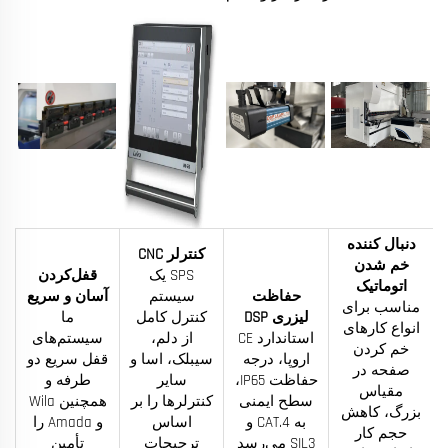
دنبال کننده
کنترلر CNC
خم شدن
SPS یک
قفل‌کردن
اتوماتیک
حفاظت
سیستم
آسان و سریع
مناسب برای
لیزری DSP
کنترل کامل
ما
انواع کارهای
استاندارد CE
از دلم،
سیستم‌های
خم کردن
اروپا، درجه
سیبلک، اسا و
قفل سریع دو
صفحه در
حفاظت IP65،
سایر
طرفه و
مقیاس
سطح ایمنی
کنترلرها را بر
همچنین Wila
بزرگ، کاهش
به CAT.4 و
اساس
و Amada را
حجم کار
SIL3 می‌رسد
ترجیحات
تأمین