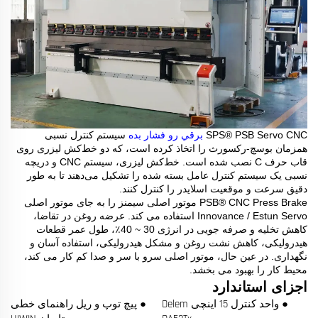
SPS® PSB Servo CNC
برقي رو فشار بده
سیستم کنترل نسبی
همزمان بوسچ-رکسورث را اتخاذ کرده است، که دو خط‌کش لیزری روی
قاب حرف C نصب شده است. خط‌کش لیزری، سیستم CNC و دریچه
نسبی یک سیستم کنترل عامل بسته شده را تشکیل می‌دهند تا به طور
دقیق سرعت و موقعیت اسلایدر را کنترل کنند.
PSB® CNC Press Brake موتور اصلی سیمنز را به جای موتور اصلی
Innovance / Estun Servo استفاده می کند. عرضه روغن در تقاضا،
کاهش تخلیه و صرفه جویی در انرژی 30 ~ 40٪، طول عمر قطعات
هیدرولیکی، کاهش نشت روغن و مشکل هیدرولیکی، استفاده آسان و
نگهداری. در عین حال، موتور اصلی سرو با سر و صدا کم کار می کند،
محیط کار را بهبود می بخشد.
اجزای استاندارد
● واحد کنترل 15 اینچی Delem
● پیچ توپ و ریل راهنمای خطی