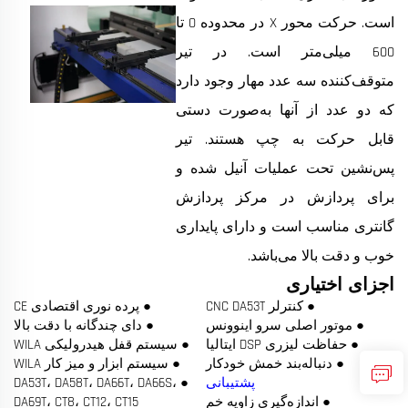
است. حرکت محور X در محدوده 0 تا
600 میلی‌متر است. در تیر
متوقف‌کننده سه عدد مهار وجود دارد
که دو عدد از آنها به‌صورت دستی
قابل حرکت به چپ هستند. تیر
پس‌نشین تحت عملیات آنیل شده و
برای پردازش در مرکز پردازش
گانتری مناسب است و دارای پایداری
خوب و دقت بالا می‌باشد.
اجزای اختیاری
● کنترلر CNC DA53T
● پرده نوری اقتصادی CE
● موتور اصلی سرو اینوونس
● دای چندگانه با دقت بالا
● حفاظت لیزری DSP ایتالیا
● سیستم قفل هیدرولیکی WILA
● دنباله‌بند خمش خودکار
● سیستم ابزار و میز کار WILA
پشتیبانی
● DA53T، DA58T، DA66T، DA66S،
● اندازه‌گیری زاویه خم
DA69T، CT8، CT12، CT15