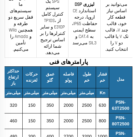
SPS یک
می‌توانید بر
لیزری DSP
ما
سیستم
اساس نیاز
استاندارد CE
سیستم‌های
کنترل کامل
قطعه کار
اروپا، درجه
قفل سریع دو
از TP10S،
خود، قالب
حفاظت IP65،
طرفه و
E310P و سایر
چند V، قالب
سطح ایمنی
همچنین Wila
کنترلرها را بر
تک V یا قالب
به CAT.4 و
و Amada را
اساس ترجیح
دو V را
SIL3 می‌رسد
تأمین
شما ارائه
انتخاب کنید.
می‌کنیم.
می‌دهد.
پارامترهای فنی
حداکثر
فشار
طول
فاصله
عمق
حرکات
ح
ارتفاع
مدل
خم
خم
پولو
گلو
لغزنده
پ
باز
Kn
میلی‌متر
میلی‌متر
میلی‌متر
میلی‌متر
میلی‌متر
می
PSN-
320
150
350
2000
2500
630
63T2500
PSN-
460
150
350
2000
2500
800
80T2500
PSN-
480
200
400
2700
3200
1000