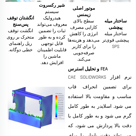
شیر رکسروت
موتور اصلی
سیستم
زیمنس
هیدرولیک
انگشتان توقف
ساختار میله
سطح بالای
معروف می‌تواند
پس‌سنج
پیچشی
کارایی مصرف
ثبات را تضمین
انگشت توقف
ساختار میله
انرژی را کاهش
کرده و به طور
متحرک بر روی
پیچشی قوی‌تر
می‌دهد و هزینه‌ها
قابل توجهی
ریل راهنمای
SPS
را برای کاربر
قابلیت اطمینان
خطی دوگانه.
صرفه‌جویی
ماشین را
می‌کند.
افزایش دهد.
FEA و تحلیل استرس
نرم افزار CAE SOLIDWORKS
برای تضمین انحراف قاب
مناسب و مقاومت بالا استفاده
می شود. اسلایدر به طور کامل
گرم می شود و به طور کامل با
دقت بالا پردازش می شود، که
می تواند دقت پایدار را برای