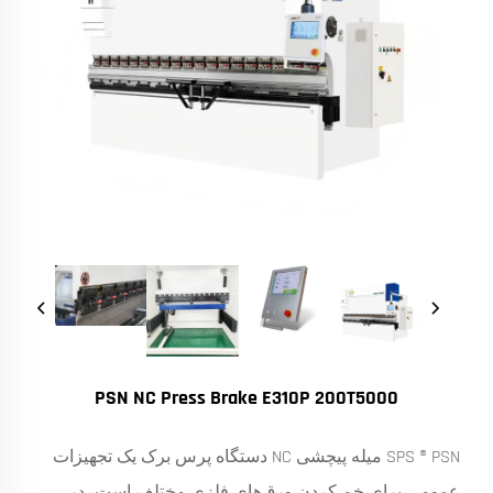
PSN NC Press Brake E310P 200T5000
SPS ® PSN میله پیچشی NC دستگاه پرس برک یک تجهیزات
عمومی برای خم کردن ورق‌های فلزی مختلف است، در