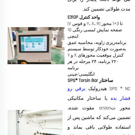
مدت طولانی تضمین کند.
واحد کنترل E310P
تا 3+1 محور (Y، X، R و قوس V)
صفحه نمایش لمسی رنگی 10
اینچی
برنامه‌ریزی زاویه، محاسبه عمق
به‌صورت خودکار توسط سیستم
کنترل موقعیت محورهای X و Y
۲۲۰ برنامه، ۲۴ مرحله در هر
برنامه
انگلیسی/چینی
ساختار SPS® Torsin Bar
SPS ® NC هیدرولیک
برقي رو
فشار بده
با ساختار مکانیکی
محور تorsion مقوت شده،
تضمین می‌کند که ماشین پس از
استفاده طولانی باقی بماند و