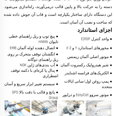
دسته را به حرکت بالا و پایین قالب درمی‌آورند، راه‌اندازی می‌شود.
این دستگاه دارای ساختار یکپارچه است و قاب آن جوش داده شده
که ساخت و نصب آن آسان است.
اجزای استاندارد
● پیچ توپ و ریل راهنمای خطی
● واحد کنترل E310P
تایوان HIWIN
● محورهای استاندارد Y و X 2
● اتصال دهنده لوله آلمان EMB
● انگشتان توقف متحرک بر روی
● موتور اصلی آلمان زیمنس
ریل راهنمای دوگانه
● شیر هیدرولیک رکسروت آلمان
● آب بندی‌های ژاپن NOK
● پدال پا کره‌ای با دکمه توقف
● الکتریک‌های فرانسه اشنایدر
اضطراری
● پمپ روغن اول/سانی ایالات
● سیستم تغییر ابزار سریع و آسان
متحده
● پانچ و قالب با دقت بالا SPS
● موتور سروو EasyCat و درایور
Group