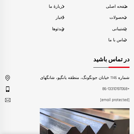
صفحه اصلی
دربارهٔ ما
محصولات
اخبار
پشتیبانی
ویدئوها
تماس با ما
در تماس باشید
شماره 1146 خیابان جونگونگ، منطقه یانگپو، شانگهای
+86-13310197068
[email protected]