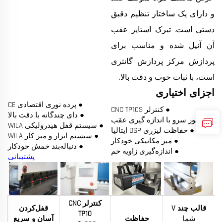
و دارای یک ساختار تنظیم دقیق
دستی است. تیرک استاپر عقب
آن آنیل شده و مناسب برای
پردازش مرکز پردازش گانتری
است، با ثبات خوب و دقت بالا.
اجزای اختیاری
● پرده نوری اقتصادی CE
● کنترلر CNC TP10S
● دای چندگانه با دقت بالا
● موتور سرو با اندازه گیری عقب
● سیستم قفل هیدرولیکی WILA
● حفاظت لیزری DSP ایتالیا
● سیستم ابزار و میز کار WILA
● میز مکانیکی خودکار
● دنباله‌بند خمش خودکار
● اندازه‌گیری زاویه خم
پشتیبانی
کنترلر CNC
قالب چند V
قفل‌کردن
TP10
شما
حفاظت
آسان و سریع