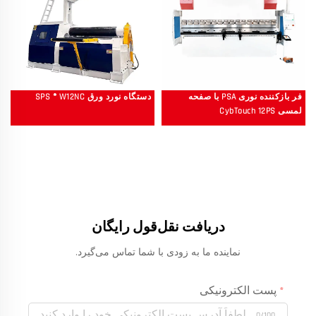
فر بازکننده نوری PSA با صفحه
دستگاه نورد ورق SPS ® W12NC
لمسی CybTouch 12PS
دریافت نقل‌قول رایگان
نماینده ما به زودی با شما تماس می‌گیرد.
پست الکترونیکی
0/100