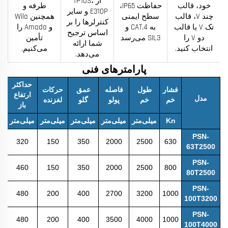
از TP10S،
خود، قالب
حفاظت IP65،
طرفه و
E310P و سایر
چند V، قالب
سطح ایمنی
همچنین Wila
کنترلرها را بر
تک V یا قالب
به CAT.4 و
و Amada را
اساس ترجیح
دو V را
SIL3 می‌رسد
تأمین
شما ارائه
انتخاب کنید.
می‌کنیم.
می‌دهد.
پارامترهای فنی
حداکثر
فشار
طول
فاصله
عمق
حرکات
ح
ارتفاع
مدل
خم
خم
پولو
گلو
لغزنده
پ
باز
Kn
میلی‌متر
میلی‌متر
میلی‌متر
میلی‌متر
میلی‌متر
می
PSN-
320
150
350
2000
2500
630
63T2500
PSN-
460
150
350
2000
2500
800
80T2500
PSN-
480
200
400
2700
3200
1000
100T3200
PSN-
480
200
400
3500
4000
1000
100T4000