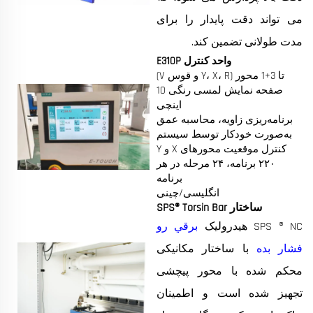
می تواند دقت پایدار را برای
مدت طولانی تضمین کند.
واحد کنترل E310P
تا 3+1 محور (Y، X، R و قوس V)
صفحه نمایش لمسی رنگی 10
اینچی
برنامه‌ریزی زاویه، محاسبه عمق
به‌صورت خودکار توسط سیستم
کنترل موقعیت محورهای X و Y
۲۲۰ برنامه، ۲۴ مرحله در هر
برنامه
انگلیسی/چینی
ساختار SPS® Torsin Bar
SPS ® NC هیدرولیک
برقي رو
فشار بده
با ساختار مکانیکی
محکم شده با محور پیچشی
تجهیز شده است و اطمینان