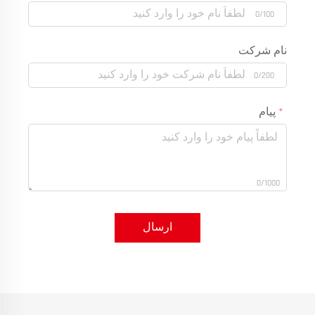
0/100
نام شرکت
0/200
پیام
0/1000
ارسال