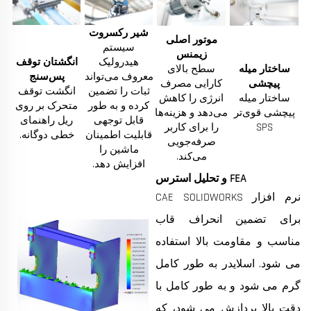
شیر رکسروت
موتور اصلی
سیستم
زیمنس
هیدرولیک
انگشتان توقف
ساختار میله
سطح بالای
معروف می‌تواند
پس‌سنج
پیچشی
کارایی مصرف
ثبات را تضمین
انگشت توقف
ساختار میله
انرژی را کاهش
کرده و به طور
متحرک بر روی
پیچشی قوی‌تر
می‌دهد و هزینه‌ها
قابل توجهی
ریل راهنمای
SPS
را برای کاربر
قابلیت اطمینان
خطی دوگانه.
صرفه‌جویی
ماشین را
می‌کند.
افزایش دهد.
FEA و تحلیل استرس
نرم افزار CAE SOLIDWORKS
برای تضمین انحراف قاب
مناسب و مقاومت بالا استفاده
می شود. اسلایدر به طور کامل
گرم می شود و به طور کامل با
دقت بالا پردازش می شود، که