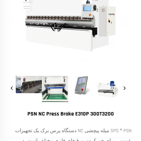
PSN NC Press Brake E310P 300T3200
SPS ® PSN میله پیچشی NC دستگاه پرس برک یک تجهیزات
عمومی برای خم کردن ورق‌های فلزی مختلف است، در