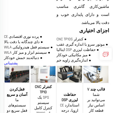
ماشین‌کاری گانتری مناسب
است و دارای پایداری خوب و
دقت بالا می‌باشد.
اجزای اختیاری
● پرده نوری اقتصادی CE
● کنترلر CNC TP10S
● دای چندگانه با دقت بالا
● موتور سرو با اندازه گیری عقب
● سیستم قفل هیدرولیکی WILA
● حفاظت لیزری DSP ایتالیا
● سیستم ابزار و میز کار WILA
● میز مکانیکی خودکار
● دنباله‌بند خمش خودکار
● اندازه‌گیری زاویه خم
پشتیبانی
کنترلر CNC
قالب چند V
قفل‌کردن
TP10
شما
حفاظت
آسان و سریع
SPS یک
می‌توانید بر
لیزری DSP
ما
سیستم
اساس نیاز
استاندارد CE
سیستم‌های
کنترل کامل
قطعه کار
اروپا، درجه
قفل سریع دو