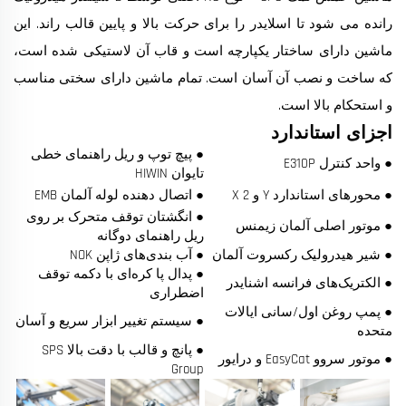
رانده می شود تا اسلایدر را برای حرکت بالا و پایین قالب راند. این
ماشین دارای ساختار یکپارچه است و قاب آن لاستیکی شده است،
که ساخت و نصب آن آسان است. تمام ماشین دارای سختی مناسب
و استحکام بالا است.
اجزای استاندارد
● پیچ توپ و ریل راهنمای خطی
● واحد کنترل E310P
تایوان HIWIN
● محورهای استاندارد Y و X 2
● اتصال دهنده لوله آلمان EMB
● انگشتان توقف متحرک بر روی
● موتور اصلی آلمان زیمنس
ریل راهنمای دوگانه
● شیر هیدرولیک رکسروت آلمان
● آب بندی‌های ژاپن NOK
● پدال پا کره‌ای با دکمه توقف
● الکتریک‌های فرانسه اشنایدر
اضطراری
● پمپ روغن اول/سانی ایالات
● سیستم تغییر ابزار سریع و آسان
متحده
● پانچ و قالب با دقت بالا SPS
● موتور سروو EasyCat و درایور
Group