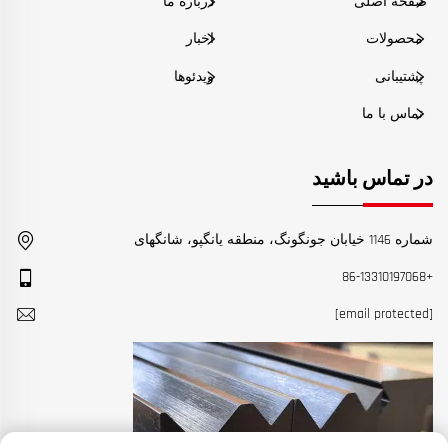
صفحه اصلی
دربارهٔ ما
محصولات
اخبار
پشتیبانی
ویدئوها
تماس با ما
در تماس باشید
شماره 1146 خیابان جونگونگ، منطقه یانگپو، شانگهای
+86-13310197068
[email protected]