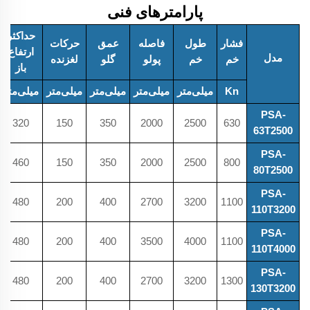
پارامترهای فنی
حداکثر
فشار
طول
فاصله
عمق
حرکات
ارتفاع
مدل
خم
خم
پولو
گلو
لغزنده
باز
Kn
میلی‌متر
میلی‌متر
میلی‌متر
میلی‌متر
میلی‌متر
PSA-
320
150
350
2000
2500
630
63T2500
PSA-
460
150
350
2000
2500
800
80T2500
PSA-
480
200
400
2700
3200
1100
110T3200
PSA-
480
200
400
3500
4000
1100
110T4000
PSA-
480
200
400
2700
3200
1300
130T3200