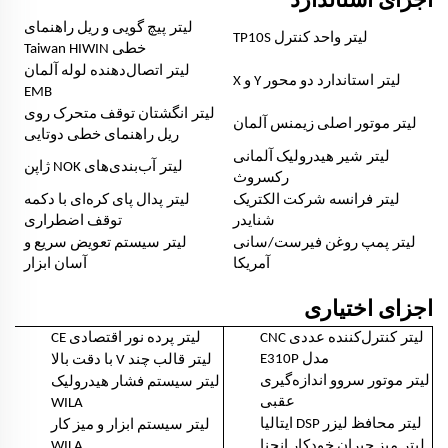
اجزای استاندارد
لیتر
پیچ گویی و ریل راهنمای
لیتر
واحد کنترل TP10S
خطی Taiwan HIWIN
لیتر
اتصال‌دهنده لوله آلمان
لیتر
استاندارد دو محور Y و X
EMB
لیتر
انگشتان توقف متحرک روی
لیتر
موتور اصلی زیمنس آلمان
ریل راهنمای خطی دوتایی
لیتر
شیر هیدرولیک آلمانی
لیتر
آب‌بندی‌های NOK ژاپن
رکسروث
لیتر
لیتر
فرانسه شرکت الکتریک
پدال پای کره‌ای با دکمه
شنایدر
توقف اضطراری
لیتر
لیتر
پمپ روغن فیرست/سانی
سیستم تعویض سریع و
آمریکا
آسان ابزار
اجزای اختیاری
لیتر
لیتر
کنترل‌کننده عددی CNC
پرده نور اقتصادی CE
لیتر
مدل E310P
قالب چند V با دقت بالا
لیتر
لیتر
موتور سروو اندازه‌گیری
سیستم فشار هیدرولیک
عقبی
WILA
لیتر
لیتر
محافظ لیزر DSP ایتالیا
سیستم ابزار و میز کار
لیتر
میز جبران خودکار انحنا
WILA