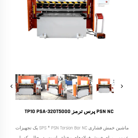
PSN NC پرس ترمز TP10 PSA-320T5000
ماشین خمش فشاری SPS ® PSN Torsion Bar NC یک تجهیزات
عمومی برای خمش فولادهای مختلف است، در حالی که با