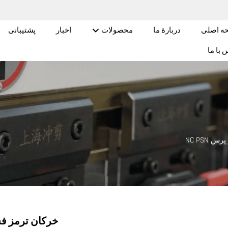
ه اصلی
دربارهٔ ما
محصولات
اخبار
پشتیبانی
 با ما
س NC PSN
خرکان ترمز فشاری S 160T3200