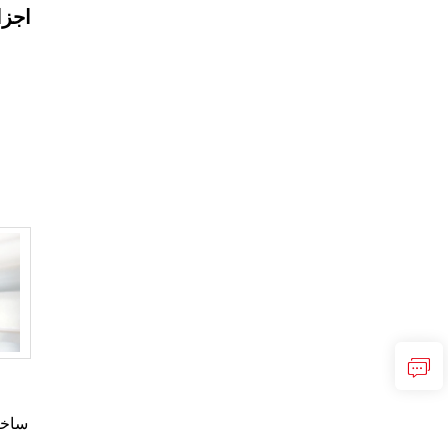
اجزا
ساختا