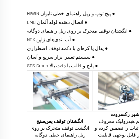
● پیچ توپ و ریل راهنمای خطی تایوان HIWIN
● اتصال دهنده لوله آلمان EMB
● انگشتان توقف متحرک بر روی ریل راهنمای دوگانه
● آب بندی‌های ژاپن NOK
● پدال پا کره‌ای با دکمه توقف اضطراری
● سیستم تغییر ابزار سریع و آسان
● پانچ و قالب با دقت بالا SPS Group
یر رکسروت
 هیدرولیک معروف
انگشتان توقف پس‌سنج
 ثبات را تضمین کرده و
انگشت توقف متحرک بر روی
 قابل توجهی قابلیت
ریل راهنمای خطی دوگانه.