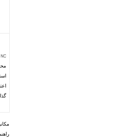
S ® NC
است
اعت
گذا
راهن