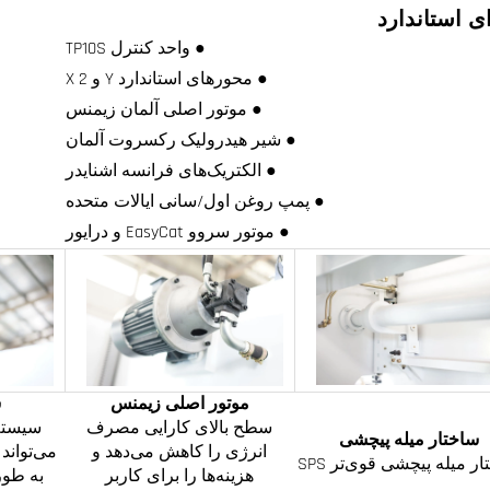
ی استاندارد
● واحد کنترل TP10S
● محورهای استاندارد Y و X 2
● موتور اصلی آلمان زیمنس
● شیر هیدرولیک رکسروت آلمان
● الکتریک‌های فرانسه اشنایدر
● پمپ روغن اول/سانی ایالات متحده
● موتور سروو EasyCat و درایور
موتور اصلی زیمنس
ش
سطح بالای کارایی مصرف
سیستم
ساختار میله پیچشی
انرژی را کاهش می‌دهد و
می‌تواند
ر میله پیچشی قوی‌تر SPS
هزینه‌ها را برای کاربر
به طور