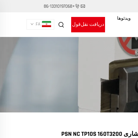
+86-13310197068
ویدئوها
دریافت نقل‌قول
FA
PSN NC TP10