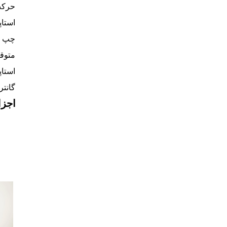
استاپ
چپ و
متوق
استا
گانتر
اجزا