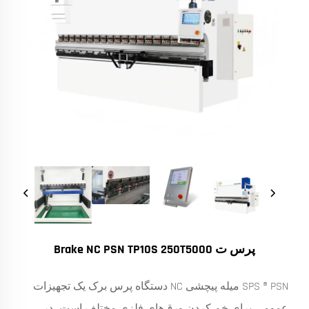
پرس ت Brake NC PSN TP10S 250T5000
SPS ® PSN میله پیچشی NC دستگاه پرس برک یک تجهیزات
عمومی برای خم کردن ورق‌های فلزی مختلف است، در