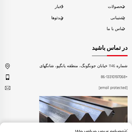
محصولات
اخبار
پشتیبانی
ویدئوها
تماس با ما
در تماس باشید
شماره 1146 خیابان جونگونگ، منطقه یانگپو، شانگهای
+86-13310197068
[email protected]