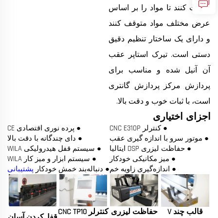
حرکت کنند تا مواد را بر اساس
عرض مختلف مواد متوقف کنند
و دارای یک ساختار تنظیم دقیق
دستی است. تیرک استاپر عقب
آن آنیل شده و مناسب برای
پردازش مرکز پردازش گانتری
است، با ثبات خوب و دقت بالا.
اجزای اختیاری
● کنترلر CNC E310P
● پرده نوری اقتصادی CE
● موتور سرو با اندازه گیری عقب
● دای چندگانه با دقت بالا
● حفاظت لیزری DSP ایتالیا
● سیستم قفل هیدرولیکی WILA
● میز مکانیکی خودکار
● سیستم ابزار و میز کار WILA
● اندازه‌گیری زاویه خم
● دنباله‌بند خمش خودکار
پشتیبانی
قالب چند V
حفاظت لیزری
کنترلر CNC TP10
قفل‌کردن آسان