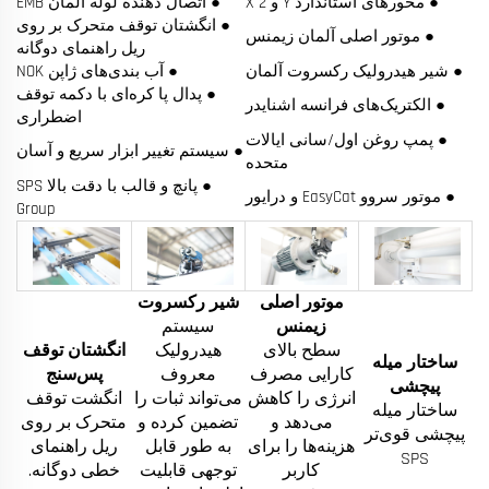
● محورهای استاندارد Y و X 2
● اتصال دهنده لوله آلمان EMB
● انگشتان توقف متحرک بر روی
● موتور اصلی آلمان زیمنس
ریل راهنمای دوگانه
● شیر هیدرولیک رکسروت آلمان
● آب بندی‌های ژاپن NOK
● پدال پا کره‌ای با دکمه توقف
● الکتریک‌های فرانسه اشنایدر
اضطراری
● پمپ روغن اول/سانی ایالات
● سیستم تغییر ابزار سریع و آسان
متحده
● پانچ و قالب با دقت بالا SPS
● موتور سروو EasyCat و درایور
Group
موتور اصلی
شیر رکسروت
زیمنس
سیستم
سطح بالای
هیدرولیک
انگشتان توقف
ساختار میله
کارایی مصرف
معروف
پس‌سنج
پیچشی
انرژی را کاهش
می‌تواند ثبات را
انگشت توقف
ساختار میله
می‌دهد و
تضمین کرده و
متحرک بر روی
پیچشی قوی‌تر
هزینه‌ها را برای
به طور قابل
ریل راهنمای
SPS
کاربر
توجهی قابلیت
خطی دوگانه.