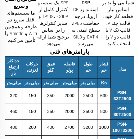
شما می‌توانید بر
DSP
SPS یک سیستم
و سریع
اساس نیاز
استاندارد CE
کنترل کامل از
ما سیستم‌های
قطعه کار خود،
اروپا، درجه
TP10S، E310P و
قفل سریع دو
قالب چند V،
حفاظت IP65،
سایر کنترلرها
طرفه و همچنین
قالب تک V یا
سطح ایمنی به
را بر اساس
Wila و Amada را
قالب دو V را
CAT.4 و SIL3
ترجیح شما ارائه
تأمین می‌کنیم.
انتخاب کنید.
می‌رسد
می‌دهد.
پارامترهای فنی
حداکثر
فشار
طول
فاصله
عمق
حرکات
ح
ارتفاع
مدل
خم
خم
پولو
گلو
لغزنده
پ
باز
Kn
میلی‌متر
میلی‌متر
میلی‌متر
میلی‌متر
میلی‌متر
می
PSN-
320
150
350
2000
2500
630
63T2500
PSN-
460
150
350
2000
2500
800
80T2500
PSN-
480
200
400
2700
3200
1000
100T3200