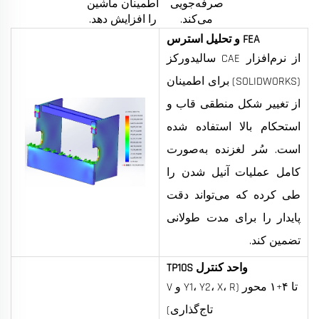
صرفه‌جویی
اطمینان ماشین
می‌کند.
را افزایش دهد.
FEA و تحلیل استرس
از نرم‌افزار CAE سالیدورکز
(SOLIDWORKS) برای اطمینان
از تغییر شکل منطقی قاب و
استحکام بالا استفاده شده
است. سُر لغزنده به‌صورت
کامل عملیات آنیل شدن را
طی کرده که می‌تواند دقت
پایدار را برای مدت طولانی
تضمین کند.
واحد کنترل TP10S
تا ۴+۱ محور (Y1، Y2، X، R و V
تاج‌گذاری)