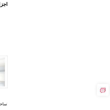
اجزا
ساختا