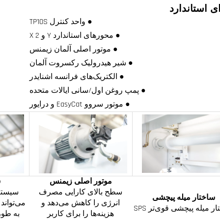
ی استاندارد
● واحد کنترل TP10S
● محورهای استاندارد Y و X 2
● موتور اصلی آلمان زیمنس
● شیر هیدرولیک رکسروت آلمان
● الکتریک‌های فرانسه اشنایدر
● پمپ روغن اول/سانی ایالات متحده
● موتور سروو EasyCat و درایور
موتور اصلی زیمنس
ش
سطح بالای کارایی مصرف
سیستم
ساختار میله پیچشی
انرژی را کاهش می‌دهد و
می‌تواند
ر میله پیچشی قوی‌تر SPS
هزینه‌ها را برای کاربر
به طور