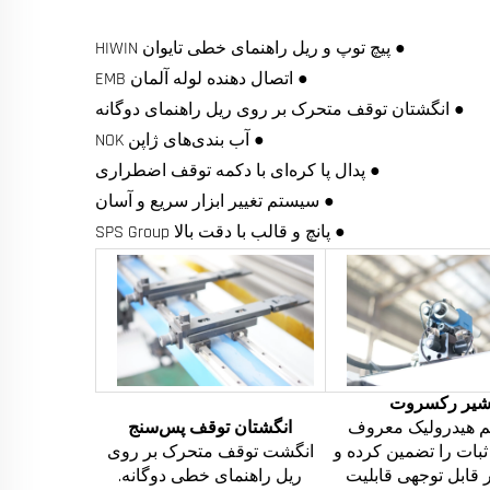
● پیچ توپ و ریل راهنمای خطی تایوان HIWIN
● اتصال دهنده لوله آلمان EMB
● انگشتان توقف متحرک بر روی ریل راهنمای دوگانه
● آب بندی‌های ژاپن NOK
● پدال پا کره‌ای با دکمه توقف اضطراری
● سیستم تغییر ابزار سریع و آسان
● پانچ و قالب با دقت بالا SPS Group
یر رکسروت
 هیدرولیک معروف
انگشتان توقف پس‌سنج
 ثبات را تضمین کرده و
انگشت توقف متحرک بر روی
 قابل توجهی قابلیت
ریل راهنمای خطی دوگانه.