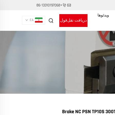
+86-13310197068
ویدئوها
دریافت نقل‌قول
FA