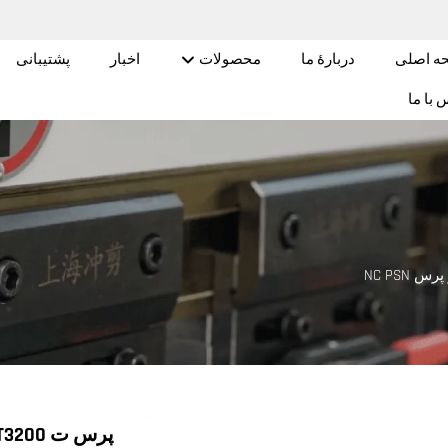
ه اصلی
دربارهٔ ما
محصولات
اخبار
پشتیبانی
 با ما
س NC PSN
پرس ت Brake NC PSN TP10S 300T3200