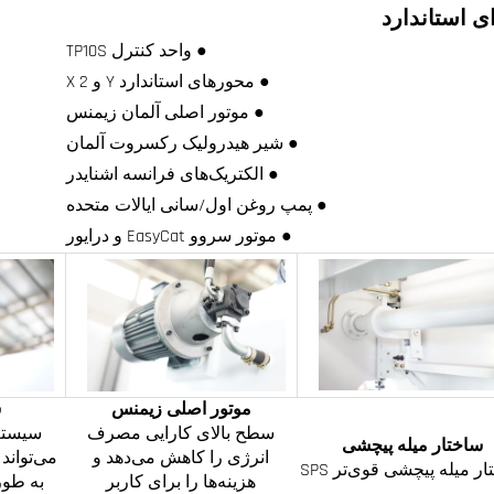
ی استاندارد
● واحد کنترل TP10S
● محورهای استاندارد Y و X 2
● موتور اصلی آلمان زیمنس
● شیر هیدرولیک رکسروت آلمان
● الکتریک‌های فرانسه اشنایدر
● پمپ روغن اول/سانی ایالات متحده
● موتور سروو EasyCat و درایور
موتور اصلی زیمنس
ش
سطح بالای کارایی مصرف
سیستم
ساختار میله پیچشی
انرژی را کاهش می‌دهد و
می‌تواند
ر میله پیچشی قوی‌تر SPS
هزینه‌ها را برای کاربر
به طور