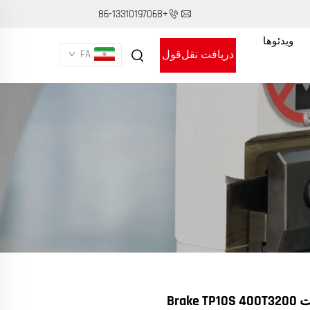
+86-13310197068
ویدئوها
دریافت نقل‌قول
FA