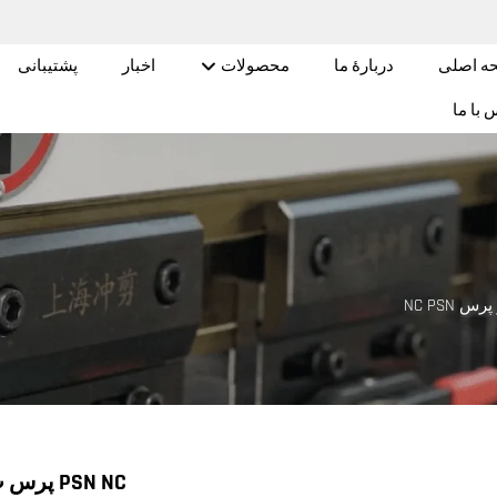
ه اصلی
دربارهٔ ما
محصولات
اخبار
پشتیبانی
 با ما
س NC PSN
PSN NC پرس ت Brake TP10S 400T3200