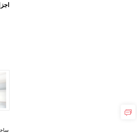
اجزا
ساختا