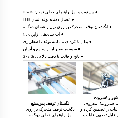
● پیچ توپ و ریل راهنمای خطی تایوان HIWIN
● اتصال دهنده لوله آلمان EMB
● انگشتان توقف متحرک بر روی ریل راهنمای دوگانه
● آب بندی‌های ژاپن NOK
● پدال پا کره‌ای با دکمه توقف اضطراری
● سیستم تغییر ابزار سریع و آسان
● پانچ و قالب با دقت بالا SPS Group
یر رکسروت
 هیدرولیک معروف
انگشتان توقف پس‌سنج
 ثبات را تضمین کرده و
انگشت توقف متحرک بر روی
 قابل توجهی قابلیت
ریل راهنمای خطی دوگانه.