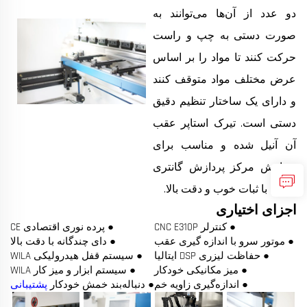
دو عدد از آن‌ها می‌توانند به
صورت دستی به چپ و راست
حرکت کنند تا مواد را بر اساس
عرض مختلف مواد متوقف کنند
و دارای یک ساختار تنظیم دقیق
دستی است. تیرک استاپر عقب
آن آنیل شده و مناسب برای
پردازش مرکز پردازش گانتری
است، با ثبات خوب و دقت بالا.
اجزای اختیاری
● کنترلر CNC E310P
● پرده نوری اقتصادی CE
● موتور سرو با اندازه گیری عقب
● دای چندگانه با دقت بالا
● حفاظت لیزری DSP ایتالیا
● سیستم قفل هیدرولیکی WILA
● میز مکانیکی خودکار
● سیستم ابزار و میز کار WILA
● اندازه‌گیری زاویه خم
● دنباله‌بند خمش خودکار
پشتیبانی