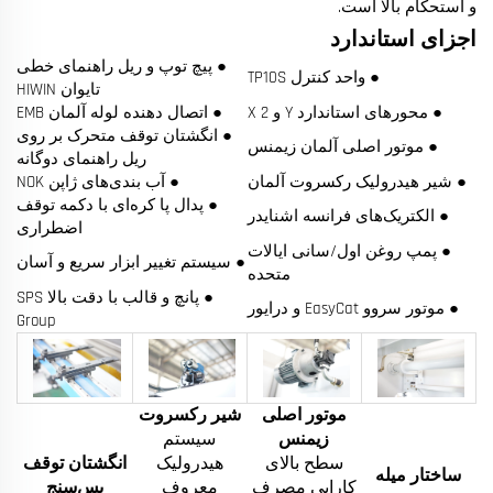
و استحکام بالا است.
اجزای استاندارد
● پیچ توپ و ریل راهنمای خطی
● واحد کنترل TP10S
تایوان HIWIN
● محورهای استاندارد Y و X 2
● اتصال دهنده لوله آلمان EMB
● انگشتان توقف متحرک بر روی
● موتور اصلی آلمان زیمنس
ریل راهنمای دوگانه
● شیر هیدرولیک رکسروت آلمان
● آب بندی‌های ژاپن NOK
● پدال پا کره‌ای با دکمه توقف
● الکتریک‌های فرانسه اشنایدر
اضطراری
● پمپ روغن اول/سانی ایالات
● سیستم تغییر ابزار سریع و آسان
متحده
● پانچ و قالب با دقت بالا SPS
● موتور سروو EasyCat و درایور
Group
موتور اصلی
شیر رکسروت
زیمنس
سیستم
سطح بالای
هیدرولیک
انگشتان توقف
ساختار میله
کارایی مصرف
معروف
پس‌سنج