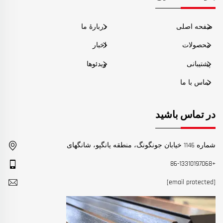
صفحه اصلی
دربارهٔ ما
محصولات
اخبار
پشتیبانی
ویدئوها
تماس با ما
در تماس باشید
شماره 1146 خیابان جونگونگ، منطقه یانگپو، شانگهای
+86-13310197068
[email protected]