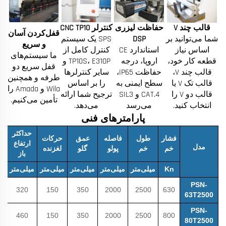
قالب چند V
حفاظت لیزری
کنترلر CNC TP10
قفل‌کردن آسان
شما می‌توانید بر
DSP
SPS یک سیستم
و سریع
اساس نیاز
استاندارد CE
کنترل کامل از
ما سیستم‌های
قطعه کار خود،
اروپا، درجه
TP10S، E310P و
قفل سریع دو
قالب چند V،
حفاظت IP65،
سایر کنترلرها
طرفه و همچنین
قالب تک V یا
سطح ایمنی به
را بر اساس
Wila و Amada را
قالب دو V را
CAT.4 و SIL3
ترجیح شما ارائه
تأمین می‌کنیم.
انتخاب کنید.
می‌رسد
می‌دهد.
پارامترهای فنی
حداکثر
فشار
طول
فاصله
عمق
حرکات
ح
ارتفاع
مدل
خم
خم
پولو
گلو
لغزنده
پ
باز
Kn
میلی‌متر
میلی‌متر
میلی‌متر
میلی‌متر
میلی‌متر
می
PSN-
320
150
350
2000
2500
630
63T2500
PSN-
460
150
350
2000
2500
800
80T2500