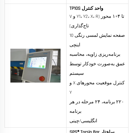
واحد کنترل TP10S
تا ۴+۱ محور (Y1، Y2، X، R و V
تاج‌گذاری)
صفحه نمایش لمسی رنگی 10
اینچی
برنامه‌ریزی زاویه، محاسبه
عمق به‌صورت خودکار توسط
سیستم
کنترل موقعیت محورهای X و
Y
۲۲۰ برنامه، ۲۴ مرحله در هر
برنامه
انگلیسی/چینی
ساختار SPS® Torsin Bar