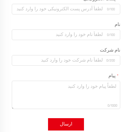
0/100
نام
0/100
نام شرکت
0/200
پیام
0/1000
ارسال