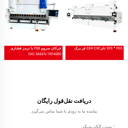
SPS ® PSD تانDEM CNC فر برک
خرکان سروو PSB با ترمز فشاری
CNC DA53Tx 170T4000
دریافت نقل‌قول رایگان
نماینده ما به زودی با شما تماس می‌گیرد.
پست الکترونیکی