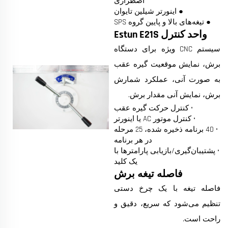
اضطراری
● اینورتر شیلین تایوان
● تیغه‌های بالا و پایین گروه SPS
واحد کنترل Estun E21S
سیستم CNC ویژه برای دستگاه
برش، نمایش موقعیت گیره عقب
به صورت آنی، عملکرد شمارش
برش، نمایش آنی مقدار برش.
• کنترل حرکت گیره عقب
• کنترل موتور AC یا اینورتر
• 40 برنامه ذخیره شده، 25 مرحله
در هر برنامه
• پشتیبان‌گیری/بازیابی پارامترها با
یک کلید
فاصله تیغه برش
فاصله تیغه با یک چرخ دستی
تنظیم می‌شود که سریع، دقیق و
راحت است.