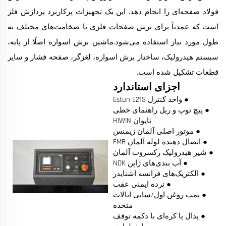
فولاد صفحه‌ای را انجام دهد. این یک تجهیزات پرکاربرد پردازش فلز
است که عمدتاً برای برش صفحات فلزی با ضخامت‌های مختلف به
طول مورد نیاز استفاده می‌شود.ماشین برش اسواره اصلًا از پایه،
سیستم هیدرولیک، ساختار برش اسواره، لغزگر، صفحه فشار و سایر
قطعات تشکیل شده است.
اجزای استاندارد
● واحد کنترل Estun E21S
● پیچ توپ و ریل راهنمای خطی
تایوان HIWIN
● موتور اصلی آلمان زیمنس
● اتصال دهنده لوله آلمان EMB
● شیر هیدرولیک رکسروت آلمان
● آب بندی‌های ژاپن NOK
● الکتریک‌های فرانسه اشنایدر
● نرده ایمنی عقب
● پمپ روغن اول/سانی ایالات
متحده
● پدال پا کره‌ای با دکمه توقف