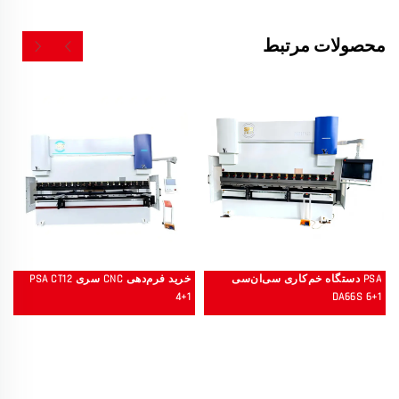
محصولات مرتبط
PSA دستگاه خم‌کاری سی‌ان‌سی
خرید فرم‌دهی CNC سری PSA CT12
4+1
DA66S 6+1