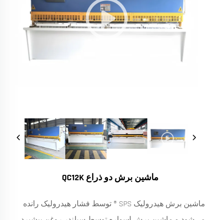
ماشین برش دو ذراع QC12K
ماشین برش هیدرولیک SPS ® توسط فشار هیدرولیک رانده
می‌شود و ماشین برش اسواره توسط سیلندر روغن پیشبرد