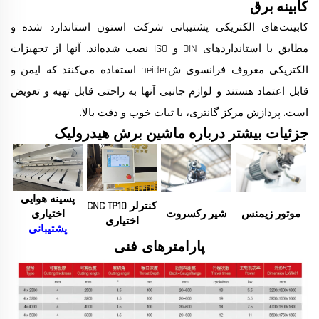
کابینه برق
کابینت‌های الکتریکی پشتیبانی شرکت استون استاندارد شده و
مطابق با استانداردهای DIN و ISO نصب شده‌اند. آنها از تجهیزات
الکتریکی معروف فرانسوی شneider استفاده می‌کنند که ایمن و
قابل اعتماد هستند و لوازم جانبی آنها به راحتی قابل تهیه و تعویض
است. پردازش مرکز گانتری، با ثبات خوب و دقت بالا.
جزئیات بیشتر درباره ماشین برش هیدرولیک
پسینه هوایی
کنترلر CNC TP10
موتور زیمنس
شیر رکسروت
اختیاری
اختیاری
پشتیبانی
پارامترهای فنی