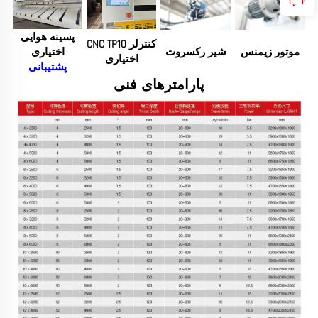
پسینه هوایی
کنترلر CNC TP10
موتور زیمنس
شیر رکسروت
اختیاری
اختیاری
پشتیبانی
پارامترهای فنی