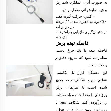
به صورت آنی، عملکرد شمارش
برش، نمایش آنی مقدار برش.
• کنترل حرکت گیره عقب
• 40 برنامه ذخیره شده، 25 مرحله
در هر برنامه
• پشتیبان‌گیری/بازیابی پارامترها با
یک کلید
فاصله تیغه برش
فاصله تیغه با یک چرخ دستی
تنظیم می‌شود که سریع، دقیق و
راحت است.
این دستگاه ابزار با مکانیسم
تنظیم سریع شکاف تیغه مجهز
شده است تا نیازهای برش
ورق‌های با ضخامت و مواد مختلف
را برآورده کند. شکاف تیغه با
چرخاندن دسته‌چرخ قابل تنظیم