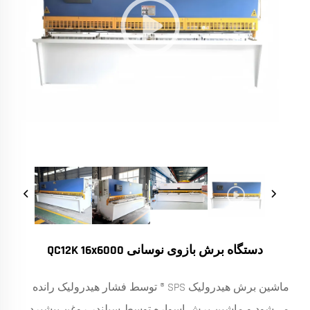
دستگاه برش بازوی نوسانی QC12K 16x6000
ماشین برش هیدرولیک SPS ® توسط فشار هیدرولیک رانده
می‌شود و ماشین برش اسواره توسط سیلندر روغن پیشبرد