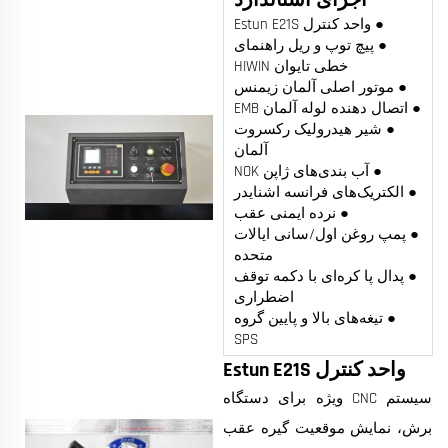
● واحد کنترل Estun E21S
● پیچ توپ و ریل راهنمای
خطی تایوان HIWIN
● موتور اصلی آلمان زیمنس
● اتصال دهنده لوله آلمان EMB
● شیر هیدرولیک رکسروت
آلمان
● آب بندی‌های ژاپن NOK
● الکتریک‌های فرانسه اشنایدر
● نرده ایمنی عقب
● پمپ روغن اول/سانی ایالات
متحده
● پدال پا کره‌ای با دکمه توقف
اضطراری
● تیغه‌های بالا و پایین گروه
SPS
واحد کنترل Estun E21S
سیستم CNC ویژه برای دستگاه
برش، نمایش موقعیت گیره عقب