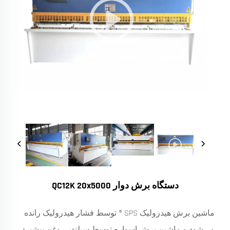
دستگاه برش دوار QC12K 20x5000
ماشین برش هیدرولیک SPS ® توسط فشار هیدرولیک رانده
می‌شود و ماشین برش اسواره توسط سیلندر روغن پیشبرد