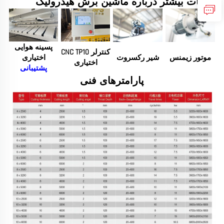
جزئیات بیشتر درباره ماشین برش هیدرولیک
پسینه هوایی
کنترلر CNC TP10
موتور زیمنس
شیر رکسروت
اختیاری
اختیاری
پشتیبانی
پارامترهای فنی