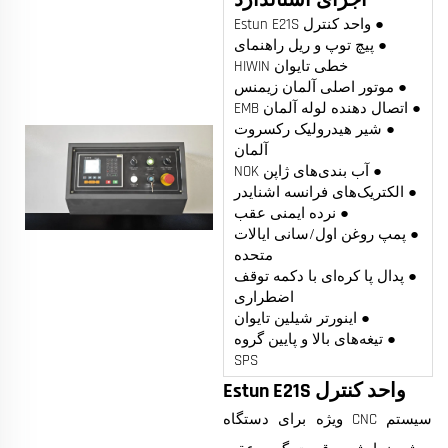
● واحد کنترل Estun E21S
● پیچ توپ و ریل راهنمای
خطی تایوان HIWIN
● موتور اصلی آلمان زیمنس
● اتصال دهنده لوله آلمان EMB
● شیر هیدرولیک رکسروت
آلمان
● آب بندی‌های ژاپن NOK
● الکتریک‌های فرانسه اشنایدر
● نرده ایمنی عقب
● پمپ روغن اول/سانی ایالات
متحده
● پدال پا کره‌ای با دکمه توقف
اضطراری
● اینورتر شیلین تایوان
● تیغه‌های بالا و پایین گروه
SPS
واحد کنترل Estun E21S
سیستم CNC ویژه برای دستگاه