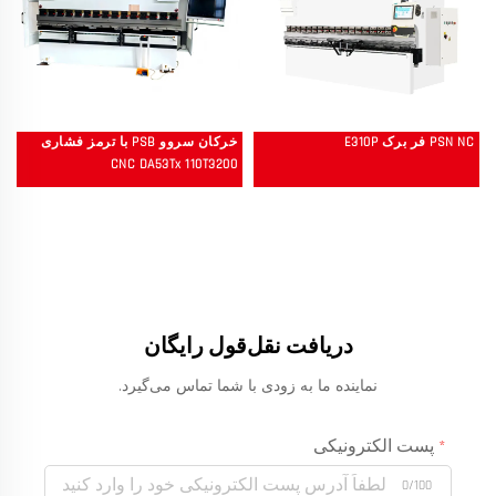
PSN NC فر برک E310P
خرکان سروو PSB با ترمز فشاری
CNC DA53Tx 110T3200
دریافت نقل‌قول رایگان
نماینده ما به زودی با شما تماس می‌گیرد.
پست الکترونیکی
0/100