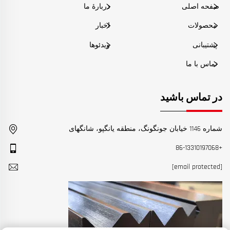
صفحه اصلی
دربارهٔ ما
محصولات
اخبار
پشتیبانی
ویدئوها
تماس با ما
در تماس باشید
شماره 1146 خیابان جونگونگ، منطقه یانگپو، شانگهای
+86-13310197068
[email protected]