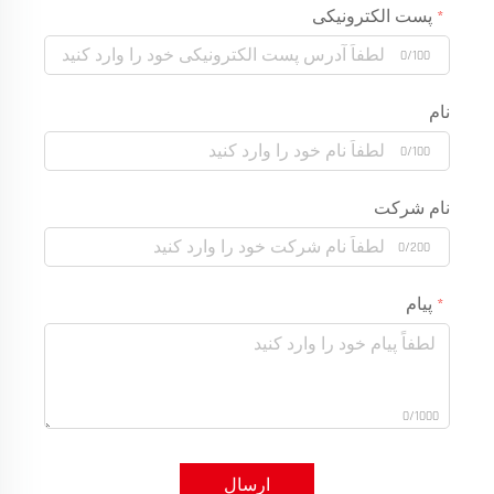
پست الکترونیکی
0/100
نام
0/100
نام شرکت
0/200
پیام
0/1000
ارسال