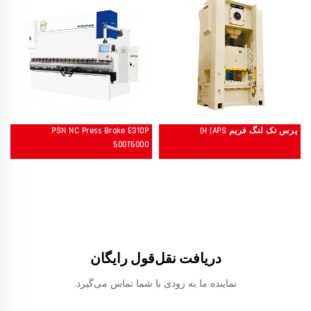
پرس تک لنگ فریم H (APS)
PSN NC Press Brake E310P
500T6000
دریافت نقل‌قول رایگان
نماینده ما به زودی با شما تماس می‌گیرد.