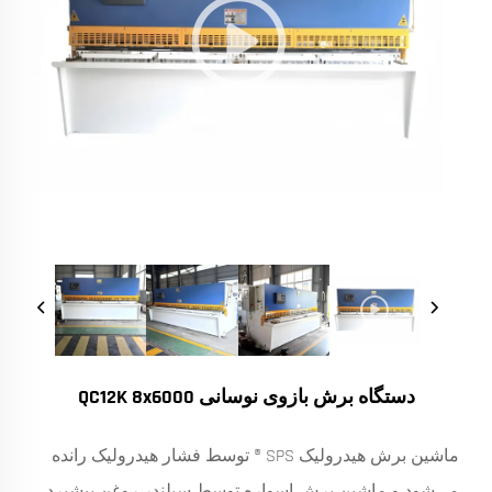
دستگاه برش بازوی نوسانی QC12K 8x6000
ماشین برش هیدرولیک SPS ® توسط فشار هیدرولیک رانده
می‌شود و ماشین برش اسواره توسط سیلندر روغن پیشبرد