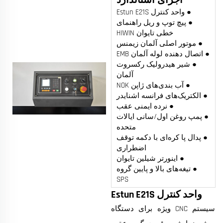
● واحد کنترل Estun E21S
● پیچ توپ و ریل راهنمای
خطی تایوان HIWIN
● موتور اصلی آلمان زیمنس
● اتصال دهنده لوله آلمان EMB
● شیر هیدرولیک رکسروت
آلمان
● آب بندی‌های ژاپن NOK
● الکتریک‌های فرانسه اشنایدر
● نرده ایمنی عقب
● پمپ روغن اول/سانی ایالات
متحده
● پدال پا کره‌ای با دکمه توقف
اضطراری
● اینورتر شیلین تایوان
● تیغه‌های بالا و پایین گروه
SPS
واحد کنترل Estun E21S
سیستم CNC ویژه برای دستگاه