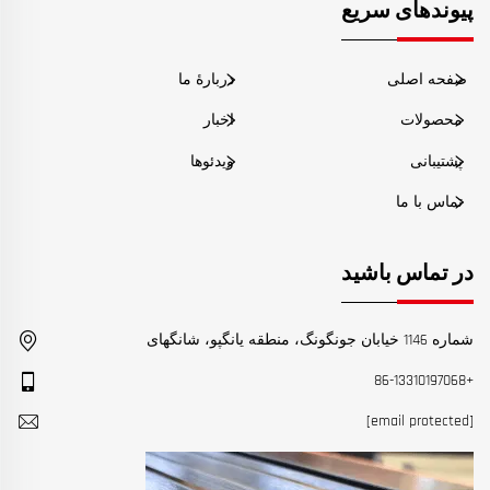
پیوندهای سریع
صفحه اصلی
دربارهٔ ما
محصولات
اخبار
پشتیبانی
ویدئوها
تماس با ما
در تماس باشید
شماره 1146 خیابان جونگونگ، منطقه یانگپو، شانگهای
+86-13310197068
[email protected]