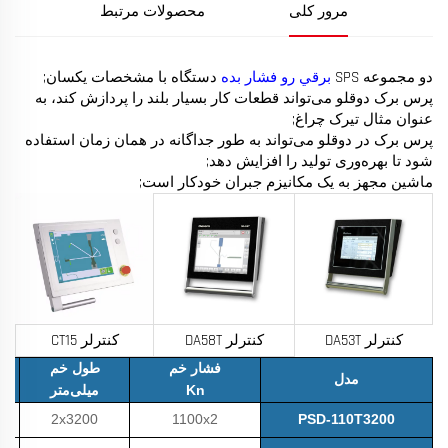
مرور کلی
محصولات مرتبط
دو مجموعه SPS
برقي رو فشار بده
دستگاه با مشخصات یکسان;
پرس برک دوقلو می‌تواند قطعات کار بسیار بلند را پردازش کند، به
عنوان مثال تیرک چراغ;
پرس برک در دوقلو می‌تواند به طور جداگانه در همان زمان استفاده
شود تا بهره‌وری تولید را افزایش دهد;
ماشین مجهز به یک مکانیزم جبران خودکار است;
کنترلر DA53T
کنترلر DA58T
کنترلر CT15
فشار خم
طول خم
مدل
Kn
میلی‌متر
2x3200
1100x2
PSD-110T3200