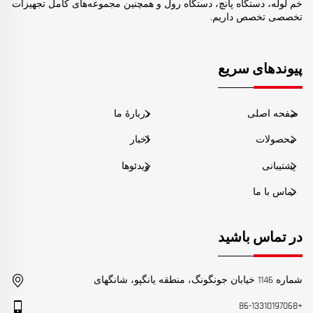
خم لوله، دستگاه پانچ، دستگاه رول و همچنین مجموعه‌های کامل تجهیزات
تخصصی تخصص داریم.
پیوندهای سریع
صفحه اصلی
دربارهٔ ما
محصولات
اخبار
پشتیبانی
ویدئوها
تماس با ما
در تماس باشید
شماره 1146 خیابان جونگونگ، منطقه یانگپو، شانگهای
+86-13310197068