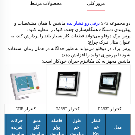
مرور کلی
محصولات مرتبط
دو مجموعه SPS
برقي رو فشار بده
ماشین با همان مشخصات و
پیکربندی دستگاه همگام‌سازی جفت کلیک را تنظیم کنید؛
پرس برک دوقلو می‌تواند قطعات کار بسیار بلند را پردازش کند، به
عنوان مثال تیرک چراغ;
پرس برک در دوقلو می‌تواند به طور جداگانه در همان زمان استفاده
شود تا بهره‌وری تولید را افزایش دهد;
ماشین مجهز به یک مکانیزم جبران خودکار است;
کنترلر DA53T
کنترلر DA58T
کنترلر CT15
حد
فشار
طول
فاصله
عمق
حرکات
ار
مدل
خم
خم
پولو
گلو
لغزنده
Kn
میلی‌متر
میلی‌متر
میلی‌متر
میلی‌متر