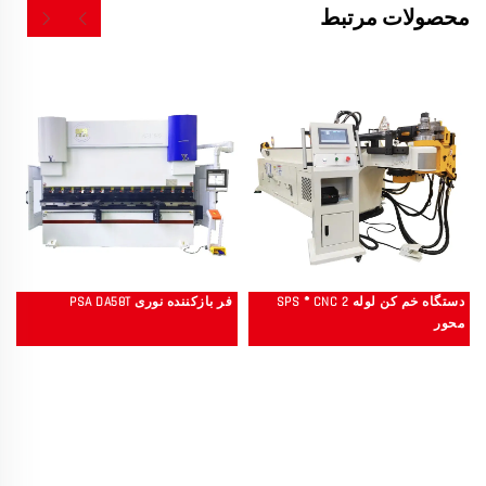
محصولات مرتبط
دستگاه خم کن لوله SPS ® CNC 2
فر بازکننده نوری PSA DA58T
محور