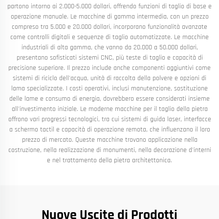
partono intorno ai 2.000-5.000 dollari, offrendo funzioni di taglio di base e
operazione manuale. Le macchine di gamma intermedia, con un prezzo
compreso tra 5.000 e 20.000 dollari, incorporano funzionalità avanzate
come controlli digitali e sequenze di taglio automatizzate. Le macchine
industriali di alta gamma, che vanno da 20.000 a 50.000 dollari,
presentano sofisticati sistemi CNC, più teste di taglio e capacità di
precisione superiore. Il prezzo include anche componenti aggiuntivi come
sistemi di riciclo dell'acqua, unità di raccolta della polvere e opzioni di
lama specializzate. I costi operativi, inclusi manutenzione, sostituzione
delle lame e consumo di energia, dovrebbero essere considerati insieme
all'investimento iniziale. Le moderne macchine per il taglio della pietra
offrono vari progressi tecnologici, tra cui sistemi di guida laser, interfacce
a schermo tactil e capacità di operazione remota, che influenzano il loro
prezzo di mercato. Queste macchine trovano applicazione nella
costruzione, nella realizzazione di monumenti, nella decorazione d'interni
e nel trattamento della pietra architettonica.
Nuove Uscite di Prodotti