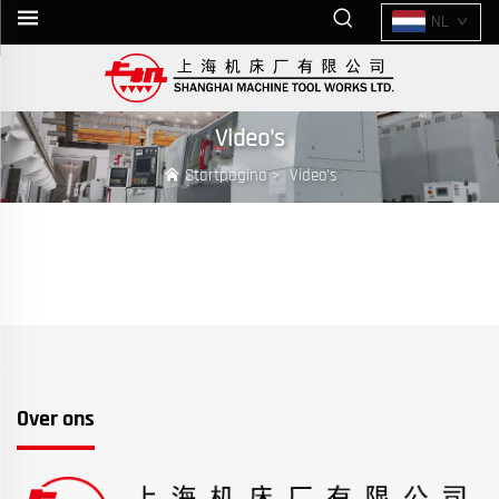
NL
Video's
Startpagina
>
Video's
Over ons