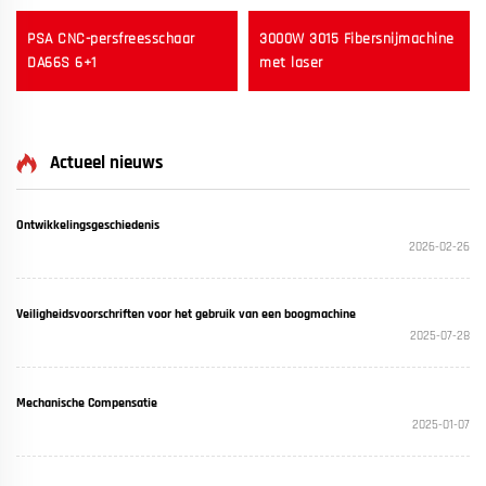
PSA CNC-persfreesschaar
3000W 3015 Fibersnijmachine
DA66S 6+1
met laser
Actueel nieuws
Ontwikkelingsgeschiedenis
2026-02-26
Veiligheidsvoorschriften voor het gebruik van een boogmachine
2025-07-28
Mechanische Compensatie
2025-01-07