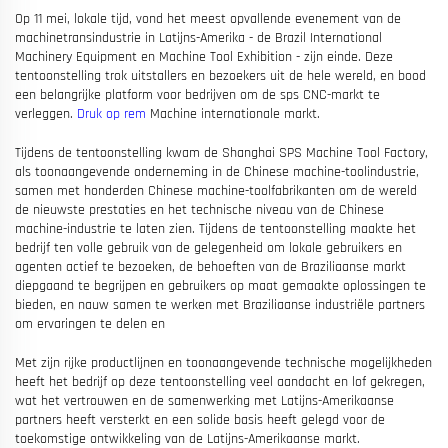
Op 11 mei, lokale tijd, vond het meest opvallende evenement van de
machinetransindustrie in Latijns-Amerika - de Brazil International
Machinery Equipment en Machine Tool Exhibition - zijn einde. Deze
tentoonstelling trok uitstallers en bezoekers uit de hele wereld, en bood
een belangrijke platform voor bedrijven om de sps CNC-markt te
verleggen.
Druk op rem
Machine internationale markt.
Tijdens de tentoonstelling kwam de Shanghai SPS Machine Tool Factory,
als toonaangevende onderneming in de Chinese machine-toolindustrie,
samen met honderden Chinese machine-toolfabrikanten om de wereld
de nieuwste prestaties en het technische niveau van de Chinese
machine-industrie te laten zien. Tijdens de tentoonstelling maakte het
bedrijf ten volle gebruik van de gelegenheid om lokale gebruikers en
agenten actief te bezoeken, de behoeften van de Braziliaanse markt
diepgaand te begrijpen en gebruikers op maat gemaakte oplossingen te
bieden, en nauw samen te werken met Braziliaanse industriële partners
om ervaringen te delen en
Met zijn rijke productlijnen en toonaangevende technische mogelijkheden
heeft het bedrijf op deze tentoonstelling veel aandacht en lof gekregen,
wat het vertrouwen en de samenwerking met Latijns-Amerikaanse
partners heeft versterkt en een solide basis heeft gelegd voor de
toekomstige ontwikkeling van de Latijns-Amerikaanse markt.