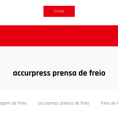
Enviar
accurpress prensa de freio
agem de freio
accurpress prensa de freio
freio de