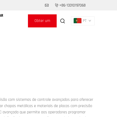
+86-13310197068
AR
Obter um
PT
Orçamento
cisão com sistemas de controle avançados para oferecer
brar chapas metálicas e materiais de placas com precisão
CNC avançada que permite aos operadores programar