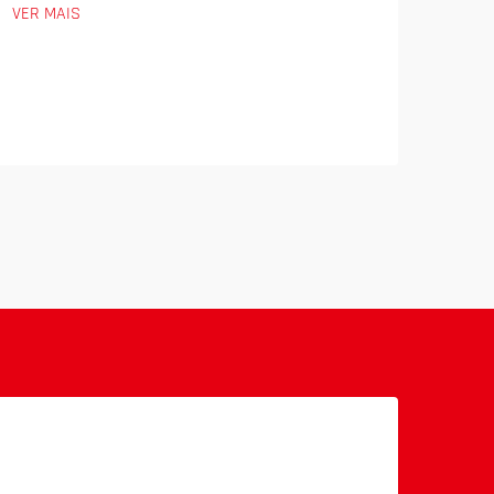
VER MAIS
Cyb
VER 