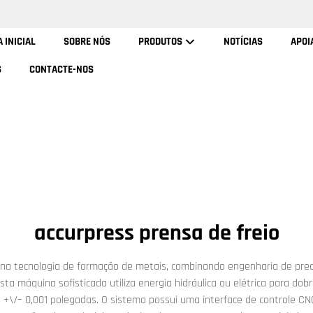
 INICIAL
SOBRE NÓS
PRODUTOS
NOTÍCIAS
APOI
S
CONTACTE-NOS
accurpress prensa de freio
 na tecnologia de formação de metais, combinando engenharia de pre
ta máquina sofisticada utiliza energia hidráulica ou elétrica para do
e +\/– 0,001 polegadas. O sistema possui uma interface de controle 