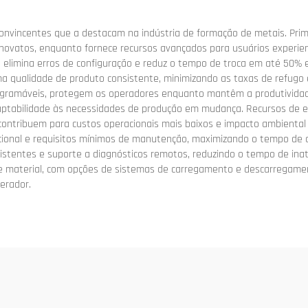
onvincentes que a destacam na indústria de formação de metais. Prime
novatos, enquanto fornece recursos avançados para usuários experie
limina erros de configuração e reduz o tempo de troca em até 50% 
ma qualidade de produto consistente, minimizando as taxas de refugo 
 programáveis, protegem os operadores enquanto mantêm a produtivida
daptabilidade às necessidades de produção em mudança. Recursos de e
ontribuem para custos operacionais mais baixos e impacto ambiental
cional e requisitos mínimos de manutenção, maximizando o tempo de 
stentes e suporte a diagnósticos remotos, reduzindo o tempo de inat
e material, com opções de sistemas de carregamento e descarrega
erador.