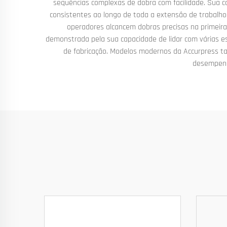
sequências complexas de dobra com facilidade. Sua c
consistentes ao longo de toda a extensão de trabalho
operadores alcancem dobras precisas na primeira 
demonstrada pela sua capacidade de lidar com várias e
de fabricação. Modelos modernos da Accurpress 
desempenho