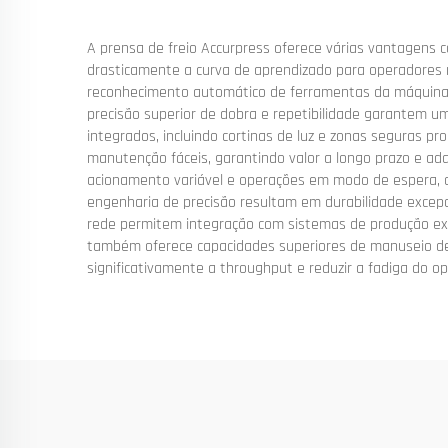
A prensa de freio Accurpress oferece várias vantagens c
drasticamente a curva de aprendizado para operadores 
reconhecimento automático de ferramentas da máquina e
precisão superior de dobra e repetibilidade garantem u
integrados, incluindo cortinas de luz e zonas seguras
manutenção fáceis, garantindo valor a longo prazo e a
acionamento variável e operações em modo de espera, c
engenharia de precisão resultam em durabilidade excep
rede permitem integração com sistemas de produção exi
também oferece capacidades superiores de manuseio d
significativamente a throughput e reduzir a fadiga do op