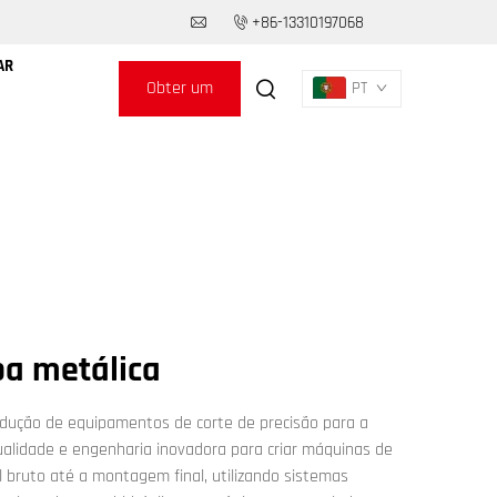
+86-13310197068
AR
Obter um
PT
Orçamento
pa metálica
odução de equipamentos de corte de precisão para a
ualidade e engenharia inovadora para criar máquinas de
l bruto até a montagem final, utilizando sistemas