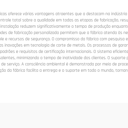
cas oferece várias vantagens atraentes que a destacam na indústria 
trole total sobre a qualidade em todas as etapas de fabricação, resu
instalação reduzem significativamente o tempo de produção enquanto
es de fabricação personalizada permitem que a fábrica atenda às nec
role e recursos de segurança. O compromisso da fábrica com pesquisa
as inovações em tecnologia de corte de metais. Os processos de garan
drões e requisitos de certificação internacionais. O sistema eficient
entes, minimizando o tempo de inatividade dos clientes. O suporte pó
s de serviço. A consciência ambiental é demonstrada por meio de proc
uição da fábrica facilita a entrega e o suporte em todo o mundo, torn