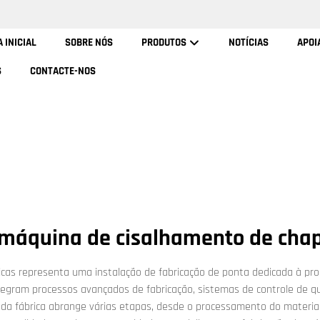
 INICIAL
SOBRE NÓS
PRODUTOS
NOTÍCIAS
APOI
S
CONTACTE-NOS
 máquina de cisalhamento de cha
cas representa uma instalação de fabricação de ponta dedicada à pr
integram processos avançados de fabricação, sistemas de controle de q
ão da fábrica abrange várias etapas, desde o processamento do materia