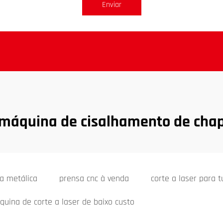
Enviar
 máquina de cisalhamento de cha
a metálica
prensa cnc à venda
corte a laser para 
uina de corte a laser de baixo custo