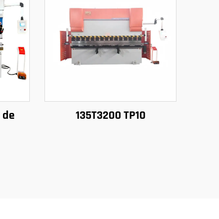
 de
135T3200 TP10