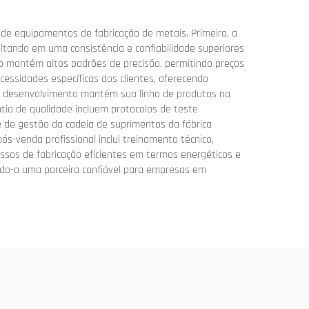
de equipamentos de fabricação de metais. Primeiro, a
ltando em uma consistência e confiabilidade superiores
 mantêm altos padrões de precisão, permitindo preços
essidades específicas dos clientes, oferecendo
 e desenvolvimento mantém sua linha de produtos na
tia de qualidade incluem protocolos de teste
e de gestão da cadeia de suprimentos da fábrica
s-venda profissional inclui treinamento técnico,
essos de fabricação eficientes em termos energéticos e
ando-a uma parceira confiável para empresas em