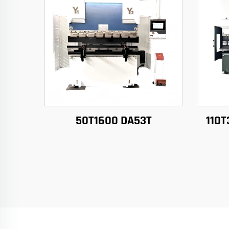
50T1600 DA53T
110T