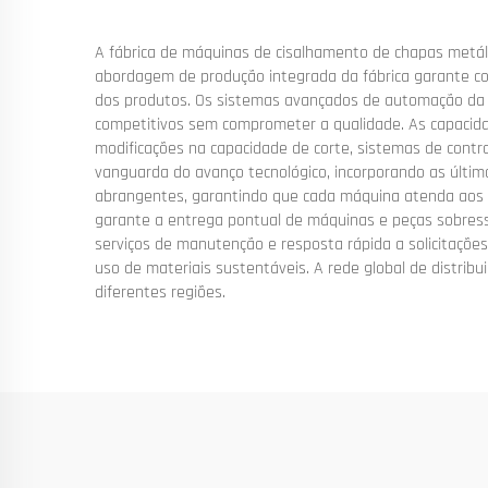
A fábrica de máquinas de cisalhamento de chapas metáli
abordagem de produção integrada da fábrica garante con
dos produtos. Os sistemas avançados de automação da 
competitivos sem comprometer a qualidade. As capacidad
modificações na capacidade de corte, sistemas de cont
vanguarda do avanço tecnológico, incorporando as últim
abrangentes, garantindo que cada máquina atenda aos pa
garante a entrega pontual de máquinas e peças sobressal
serviços de manutenção e resposta rápida a solicitaçõe
uso de materiais sustentáveis. A rede global de distrib
diferentes regiões.