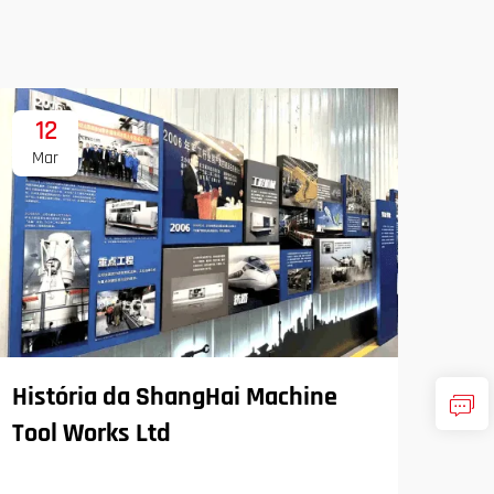
12
1
Mar
Ma
História da ShangHai Machine
Tool Works Ltd