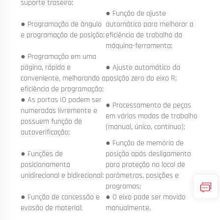
suporte traseiro;
● Função de ajuste
● Programação de ângulo
automático para melhorar a
e programação de posição;
eficiência de trabalho da
máquina-ferramenta;
● Programação em uma
página, rápida e
● Ajuste automático da
conveniente, melhorando a
posição zero do eixo R;
eficiência de programação;
● As portas IO podem ser
● Processamento de peças
numeradas livremente e
em vários modos de trabalho
possuem função de
(manual, único, contínuo);
autoverificação;
● Função de memória de
● Funções de
posição após desligamento
posicionamento
para proteção no local de
unidirecional e bidirecional;
parâmetros, posições e
programas;
● Função de concessão e
● O eixo pode ser movido
evasão de material;
manualmente.