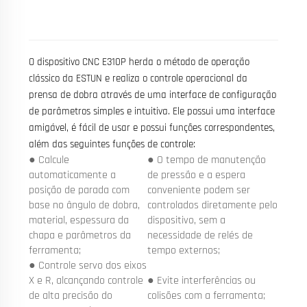
O dispositivo CNC E310P herda o método de operação
clássico da ESTUN e realiza o controle operacional da
prensa de dobra através de uma interface de configuração
de parâmetros simples e intuitiva. Ele possui uma interface
amigável, é fácil de usar e possui funções correspondentes,
além das seguintes funções de controle:
● Calcule
● O tempo de manutenção
automaticamente a
de pressão e a espera
posição de parada com
conveniente podem ser
base no ângulo de dobra,
controlados diretamente pelo
material, espessura da
dispositivo, sem a
chapa e parâmetros da
necessidade de relés de
ferramenta;
tempo externos;
● Controle servo dos eixos
X e R, alcançando controle
● Evite interferências ou
de alta precisão do
colisões com a ferramenta;