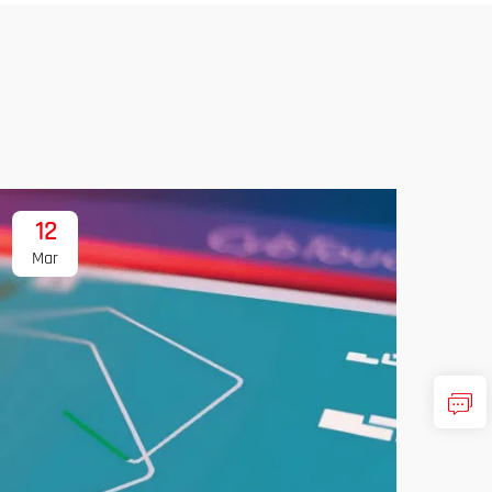
12
1
Mar
Ma