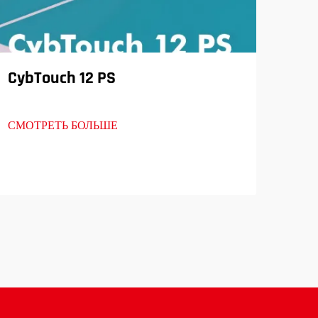
CybTouch 12 PS
Эл
ли
SP
СМОТРЕТЬ БОЛЬШЕ
СМО