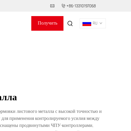
+86-13310197068
Получить
RU
предложение
алла
ормовки листового металла с высокой точностью и
у для применения контролируемого усилия между
ы оснащены продвинутыми ЧПУ-контроллерами,