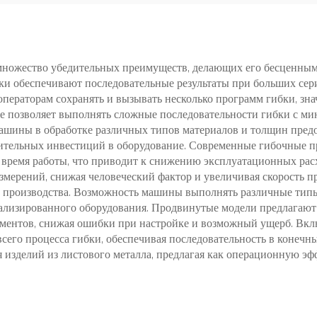
т множество убедительных преимуществ, делающих его бесценны
бки обеспечивают последовательные результаты при больших сер
ператорам сохранять и вызывать несколько программ гибки, зн
е позволяет выполнять сложные последовательности гибки с м
ty машины в обработке различных типов материалов и толщин пре
нительных инвестиций в оборудование. Современные гибочные 
время работы, что приводит к снижению эксплуатационных рас
змерений, снижая человеческий фактор и увеличивая скорость п
производства. Возможность машины выполнять различные типы 
ализированного оборудования. Продвинутые модели предлагают
ентов, снижая ошибки при настройке и возможный ущерб. Вкл
всего процесса гибки, обеспечивая последовательность в конеч
изделий из листового металла, предлагая как операционную эф