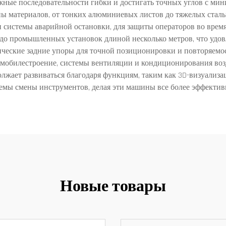
ые последовательности гибки и достигать точных углов с мини
пы материалов, от тонких алюминиевых листов до тяжелых стал
 и системы аварийной остановки, для защиты операторов во вре
 до промышленных установок длиной несколько метров, что удов
ческие задние упоры для точной позиционировки и повторяемос
омобилестроение, системы вентиляции и кондиционирования возд
лжает развиваться благодаря функциям, таким как 3D-визуализ
емы смены инструментов, делая эти машины все более эффекти
Новые товары