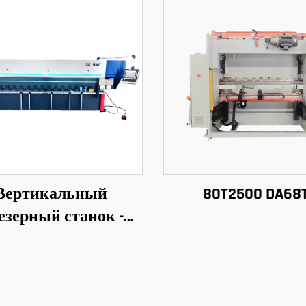
Вертикальный
80T2500 DA68
езерный станок -
синий и белый