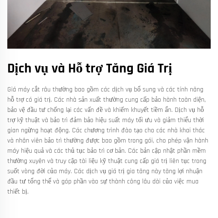
Dịch vụ và Hỗ trợ Tăng Giá Trị
Giá máy cắt râu thường bao gồm các dịch vụ bổ sung và các tính năng
hỗ trợ có giá trị. Các nhà sản xuất thường cung cấp bảo hành toàn diện,
bảo vệ đầu tư chống lại các vấn đề và khiếm khuyết tiềm ẩn. Dịch vụ hỗ
trợ kỹ thuật và bảo trì đảm bảo hiệu suất máy tối ưu và giảm thiểu thời
gian ngừng hoạt động. Các chương trình đào tạo cho các nhà khai thác
và nhân viên bảo trì thường được bao gồm trong gói, cho phép vận hành
máy hiệu quả và các thủ tục bảo trì cơ bản. Các bản cập nhật phần mềm
thường xuyên và truy cập tài liệu kỹ thuật cung cấp giá trị liên tục trong
suốt vòng đời của máy. Các dịch vụ giá trị gia tăng này tăng lợi nhuận
đầu tư tổng thể và góp phần vào sự thành công lâu dài của việc mua
thiết bị.