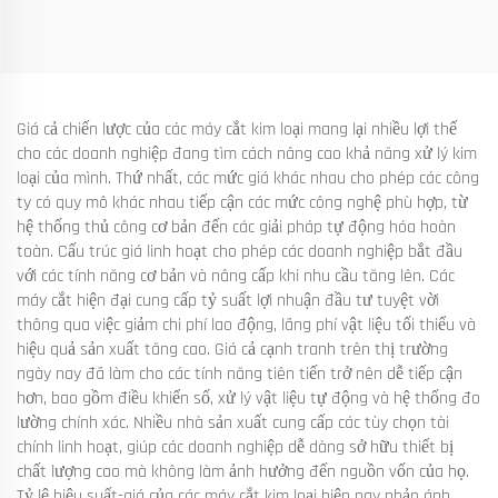
Giá cả chiến lược của các máy cắt kim loại mang lại nhiều lợi thế
cho các doanh nghiệp đang tìm cách nâng cao khả năng xử lý kim
loại của mình. Thứ nhất, các mức giá khác nhau cho phép các công
ty có quy mô khác nhau tiếp cận các mức công nghệ phù hợp, từ
hệ thống thủ công cơ bản đến các giải pháp tự động hóa hoàn
toàn. Cấu trúc giá linh hoạt cho phép các doanh nghiệp bắt đầu
với các tính năng cơ bản và nâng cấp khi nhu cầu tăng lên. Các
máy cắt hiện đại cung cấp tỷ suất lợi nhuận đầu tư tuyệt vời
thông qua việc giảm chi phí lao động, lãng phí vật liệu tối thiểu và
hiệu quả sản xuất tăng cao. Giá cả cạnh tranh trên thị trường
ngày nay đã làm cho các tính năng tiên tiến trở nên dễ tiếp cận
hơn, bao gồm điều khiển số, xử lý vật liệu tự động và hệ thống đo
lường chính xác. Nhiều nhà sản xuất cung cấp các tùy chọn tài
chính linh hoạt, giúp các doanh nghiệp dễ dàng sở hữu thiết bị
chất lượng cao mà không làm ảnh hưởng đến nguồn vốn của họ.
Tỷ lệ hiệu suất-giá của các máy cắt kim loại hiện nay phản ánh