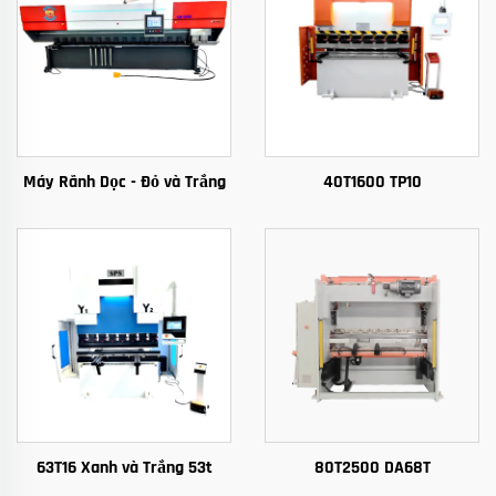
Máy Rãnh Dọc - Đỏ và Trắng
40T1600 TP10
63T16 Xanh và Trắng 53t
80T2500 DA68T