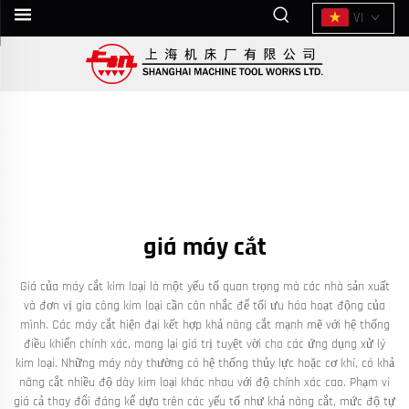
VI
giá máy cắt
Giá của máy cắt kim loại là một yếu tố quan trọng mà các nhà sản xuất
và đơn vị gia công kim loại cần cân nhắc để tối ưu hóa hoạt động của
mình. Các máy cắt hiện đại kết hợp khả năng cắt mạnh mẽ với hệ thống
điều khiển chính xác, mang lại giá trị tuyệt vời cho các ứng dụng xử lý
kim loại. Những máy này thường có hệ thống thủy lực hoặc cơ khí, có khả
năng cắt nhiều độ dày kim loại khác nhau với độ chính xác cao. Phạm vi
giá cả thay đổi đáng kể dựa trên các yếu tố như khả năng cắt, mức độ tự