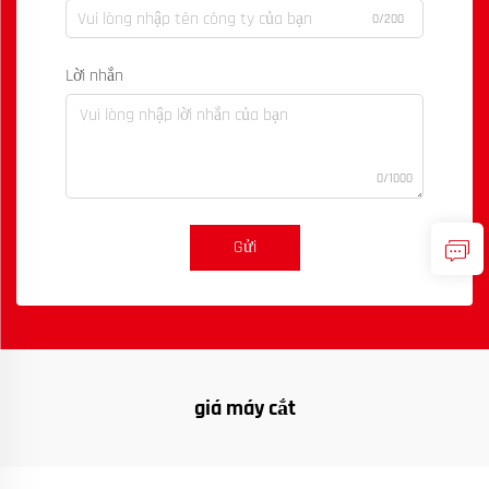
0/200
Lời nhắn
0/1000
Gửi
giá máy cắt