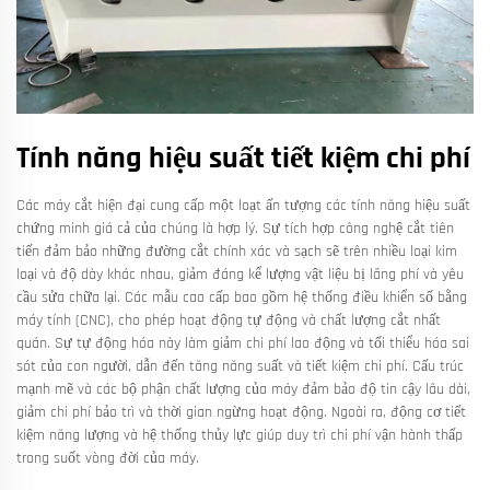
Tính năng hiệu suất tiết kiệm chi phí
Các máy cắt hiện đại cung cấp một loạt ấn tượng các tính năng hiệu suất
chứng minh giá cả của chúng là hợp lý. Sự tích hợp công nghệ cắt tiên
tiến đảm bảo những đường cắt chính xác và sạch sẽ trên nhiều loại kim
loại và độ dày khác nhau, giảm đáng kể lượng vật liệu bị lãng phí và yêu
cầu sửa chữa lại. Các mẫu cao cấp bao gồm hệ thống điều khiển số bằng
máy tính (CNC), cho phép hoạt động tự động và chất lượng cắt nhất
quán. Sự tự động hóa này làm giảm chi phí lao động và tối thiểu hóa sai
sót của con người, dẫn đến tăng năng suất và tiết kiệm chi phí. Cấu trúc
mạnh mẽ và các bộ phận chất lượng của máy đảm bảo độ tin cậy lâu dài,
giảm chi phí bảo trì và thời gian ngừng hoạt động. Ngoài ra, động cơ tiết
kiệm năng lượng và hệ thống thủy lực giúp duy trì chi phí vận hành thấp
trong suốt vòng đời của máy.