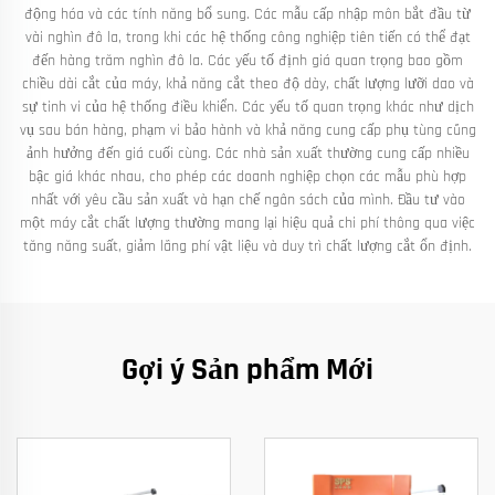
động hóa và các tính năng bổ sung. Các mẫu cấp nhập môn bắt đầu từ
vài nghìn đô la, trong khi các hệ thống công nghiệp tiên tiến có thể đạt
đến hàng trăm nghìn đô la. Các yếu tố định giá quan trọng bao gồm
chiều dài cắt của máy, khả năng cắt theo độ dày, chất lượng lưỡi dao và
sự tinh vi của hệ thống điều khiển. Các yếu tố quan trọng khác như dịch
vụ sau bán hàng, phạm vi bảo hành và khả năng cung cấp phụ tùng cũng
ảnh hưởng đến giá cuối cùng. Các nhà sản xuất thường cung cấp nhiều
bậc giá khác nhau, cho phép các doanh nghiệp chọn các mẫu phù hợp
nhất với yêu cầu sản xuất và hạn chế ngân sách của mình. Đầu tư vào
một máy cắt chất lượng thường mang lại hiệu quả chi phí thông qua việc
tăng năng suất, giảm lãng phí vật liệu và duy trì chất lượng cắt ổn định.
Gợi ý Sản phẩm Mới