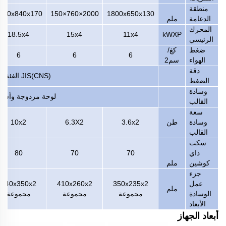
منطقة
400x840x170
2000×760×150
1800x650x130
الدعامة
ملم
المحرك
18.5x4
15x4
11x4
kWXP
الرئيسي
ضغط
كغ/
6
6
6
الهواء
سم2
دقة
JIS(CNS) الفئة الأولى
الضغط
وسادة
لوحة مزدوجة وأسطو
القالب
سعة
وسادة
طن
3.6x2
6.3X2
10x2
القالب
سكت
داي
70
70
80
كوشين
ملم
جزء
عمل
350x235x2
410x260x2
540x350x2
ملم
الوسادة
مجموعة
مجموعة
مجموعة
الأبعاد
أبعاد الجهاز