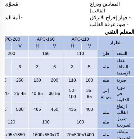
المقابض وذراع
- مُسَوِّي
القالب)
- جهاز إخراج الانزلاق
- آلية اليد
- ضوء غرفة القالب
المعلم التقني
APC-200
APC-160
APC-110
الطراز
H
V
H
V
H
V
السعة
طن
110
160
200
نقطة
الطاقة
ملم
5
3
6
3
6
3
الإسمية
ضربة
ملم
180
110
200
130
250
150
دورة
إس
35-
50-
في
30-55
40-85
25-45
5-70
بي إم
65
100
الدقيقة
ارتفاع
550
500
485
450
435
400
القالب
ملم
تعديل
ملم
100
100
120
الشريحة
منطقة
ملم
00×500×70
14
1600x550x70
1850×650x95
الشريحة