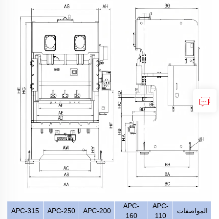
APC-
APC-
المواصفات
APC-200
APC-250
APC-315
160
110