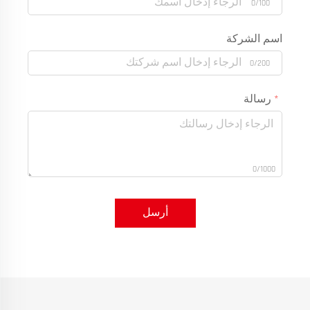
0/100
اسم الشركة
0/200
رسالة
0/1000
أرسل