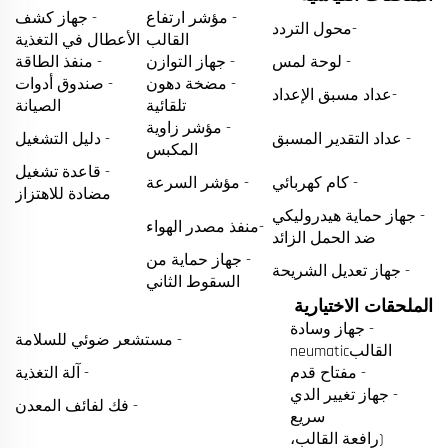
- مؤشر ارتفاع
- جهاز كشف
-محول التردد
القالب
الأعطال في التغذية
- لوحة لمس
- جهاز التوازن
- منفذ الطاقة
- مضخة دهون
- صندوق أدوات
-عداد مسبق الإعداد
تلقائية
الصيانة
- مؤشر زاوية
- عداد التقدير المسبق
- دليل التشغيل
المكبس
- قاعدة تشغيل
- كام كهربائي
- مؤشر السرعة
مضادة للاهتزاز
- جهاز حماية هيدروليكي
-منفذ مصدر الهواء
ضد الحمل الزائد
- جهاز حماية من
- جهاز تعديل الشريحة
السقوط الثاني
الملحقات الاختيارية
- جهاز وسادة
- مستشعر ضوئي للسلامة
القالبneumatic
- مفتاح قدم
- آلة التغذية
- جهاز تغيير الدي
- فك لفائف المعدن
سريع
(رافعة القالب،