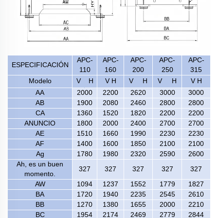
APC-
APC-
APC-
APC-
APC-
ESPECIFICACIÓN
110
160
200
250
315
Modelo
V
H
V H
V
H
V
H
V H
AA
2000
2200
2620
3000
3000
AB
1900
2080
2460
2800
2800
CA
1360
1520
1820
2200
2200
ANUNCIO
1800
2000
2400
2700
2700
AE
1510
1660
1990
2230
2230
AF
1400
1600
1850
2100
2100
Ag
1780
1980
2320
2590
2600
Ah, es un buen
327
327
327
327
327
momento.
AW
1094
1237
1552
1779
1827
BA
1720
1940
2235
2545
2610
BB
1270
1380
1655
2000
2210
BC
1954
2174
2469
2779
2844