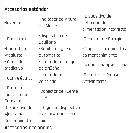
Accesorios estándar
- Dispositivo de
-Indicador de Altura
-Inversor
detección de
del Molde
alimentación incorrecta
-Dispositivo de
- Panel táctil
-Conector de Energía
Equilibrio
-Contador de
-Bomba de grasa
- Caja de herramientas
Preajuste
automática
de mantenimiento
- Contador
- Indicador de ángulo
- Manual de operaciones
predictivo
de cigüeñal
- Indicador de
-Soporte de Prensa
- Cam eléctrico
velocidad
Antivibración
- Protector
-Conector de Fuente
Hidráulico de
de Aire
Sobrecarga
-Dispositivo de
- Segundo dispositivo
Ajuste de
de protección contra
Deslizamiento
caídas
Accesorios opcionales