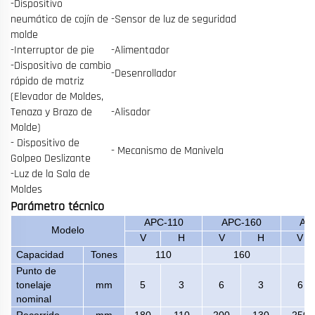
-Dispositivo
neumático de cojín de
-Sensor de luz de seguridad
molde
-Interruptor de pie
-Alimentador
-Dispositivo de cambio
-Desenrollador
rápido de matriz
(Elevador de Moldes,
Tenaza y Brazo de
-Alisador
Molde)
- Dispositivo de
- Mecanismo de Manivela
Golpeo Deslizante
-Luz de la Sala de
Moldes
Parámetro técnico
APC-110
APC-160
AP
Modelo
V
H
V
H
V
Capacidad
Tones
110
160
Punto de
tonelaje
mm
5
3
6
3
6
nominal
Recorrido
mm
180
110
200
130
250