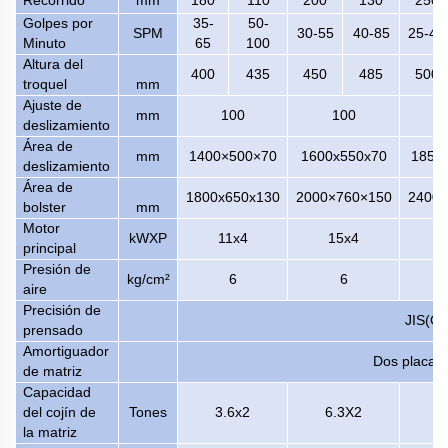
Golpes por
35-
50-
SPM
30-55
40-85
25-45
Minuto
65
100
Altura del
400
435
450
485
500
troquel
mm
Ajuste de
mm
100
100
deslizamiento
Área de
mm
14
00×500×70
1600x550x70
1850
deslizamiento
Área de
1800x650x130
2000×760×150
2400x
bolster
mm
Motor
kWXP
11x4
15x4
18
principal
Presión de
kg/cm²
6
6
aire
Precisión de
JIS(CN
prensado
Amortiguador
Dos placas 
de matriz
Capacidad
del cojín de
Tones
3.6x2
6.3X2
1
la matriz