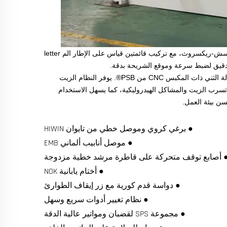
يتبنى نظام التحكم التناسبي المتزامن من بوسش-ريكسروث، مع تركيب قائمتين قياس على الإطار الم letter
يُعتمد على المحرك الرئيسي المؤازر من إنوفانس/إستون بدلاً من محرك سيمنز في آلة الثني ذات المكبس CNC من PSB®. يوفر النظام الزيت
تسرب الزيت والمشاكل الهيدروليكية، كما يسهل الاستخدام
ن بيئة العمل.
● برغي كروي وموصل خطي من تايوان HIWIN
● موصل أنابيب ألماني EMB
 أصابع توقف متحركة على قاطرة مرشد خطية مزدوجة
● أختام يابانية NOK
● دواسة قدم كورية مع زر إيقاف الطوارئ
● نظام تغيير أدوات سريع وسهل
● مجموعة SPS لقضبان ومواتير عالية الدقة