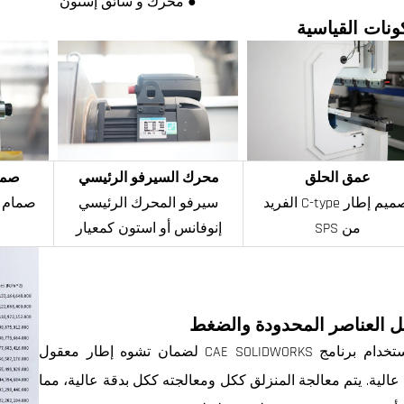
● محرك و سائق إستون
ونات القياسية
عمق الحلق
محرك السيرفو الرئيسي
صمام xroth
تصميم إطار C-type الفريد
سيرفو المحرك الرئيسي
صمام 
من SPS
إنوفانس أو استون كمعيار
ل العناصر المحدودة والضغط
تم استخدام برنامج CAE SOLIDWORKS لضمان تشوه إطار معقول
عالية. يتم معالجة المنزلق ككل ومعالجته ككل بدقة عالية، مما