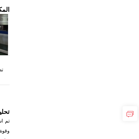
المك
تحلي
وقوة 