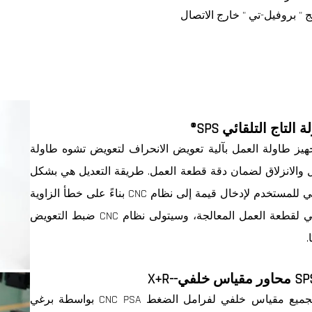
ج " بروفيل-تي " خارج الاتصال
 التاج التلقائي SPS®
هيز طاولة العمل بآلية تعويض الانحراف لتعويض تشوه طاولة
 والانزلاق لضمان دقة قطعة العمل. طريقة التعديل هي بشكل
رئيسي للمستخدم لإدخال قيمة إلى نظام CNC بناءً على خطأ الزاوية
الفعلي لقطعة العمل المعالجة، وسيتولى نظام CNC ضبط التعويض
.
اس خلفي--X+R
يتم تجميع مقياس خلفي لفرامل الضغط CNC PSA بواسطة برغي