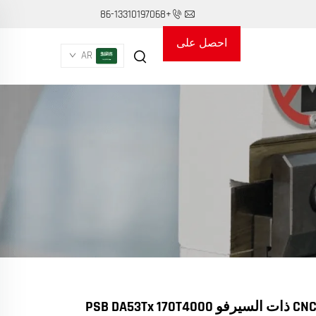
+86-13310197068
احصل على
AR
عرض أسعار