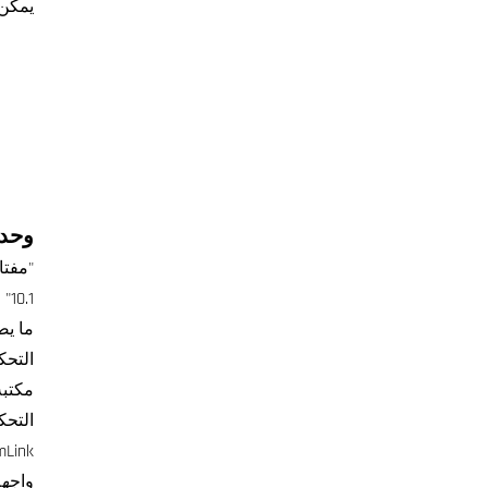
يمكن 
وحدة ال
"مفتا
10.1" عالية الدقة TFT اللون
ما يصل إلى 4 محاور
التحك
مكتبة
التحك
demLink
واجهة 