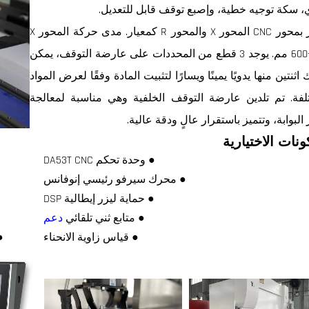
 سكة توجيه خطية، وإصبع توقف قابل للتعديل.
مجهز بمحور CNC المحور X والمحور R كمعيار. مدى حركة المحور X
هو 0-600 مم. يوجد 3 قطع من المحددات على عارضة التوقف، يمكن
اثنتين منها يدويًا يمينًا ويسارًا لتثبيت المادة وفقًا لعرض المواد
لفة. تم تلدين عارضة التوقف الخلفية وهي مناسبة لمعالجة
البوابة، وتتميز باستقرار عالٍ ودقة عالية.
ونات الاختيارية
● وحدة تحكم DA53T CNC
● محرك سيرفو رئيسي إنوفانس
● حماية ليزر إيطالية DSP
● متابع ثني تلقائي
دعم
● قياس زاوية الانحناء
9T، CT8، CT12، CT15