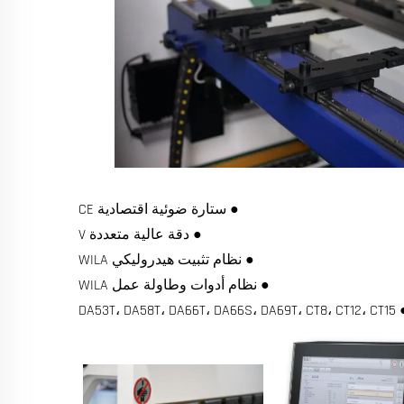
● ستارة ضوئية اقتصادية CE
● دقة عالية متعددة V
● نظام تثبيت هيدروليكي WILA
● نظام أدوات وطاولة عمل WILA
● DA53T، DA58T، DA66T، DA66S، DA6