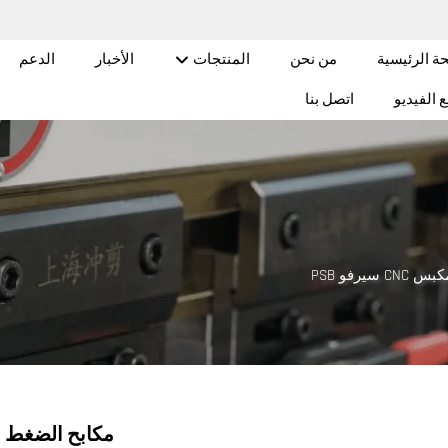
ة الرئيسية
من نحن
المنتجات
الأخبار
الدعم
 الفيديو
اتصل بنا
س CNC سيرفو PSB
مكابح الضغط CNC ذات السيرفو PSB DA53Tx 170T4000