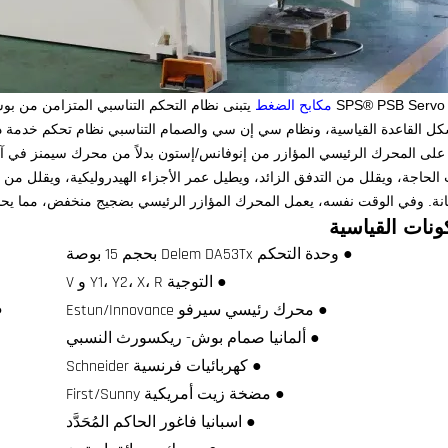
SPS® PSB Servo
مكابح الضغط
لحاجة، ويقلل من التدفق الزائد، ويطيل عمر الأجزاء الهيدروليكية، ويقلل من 
انة. وفي الوقت نفسه، يعمل المحرك المؤازر الرئيسي بضجيج منخفض، مما يحس
ونات القياسية
● وحدة التحكم Delem DA53Tx بحجم 15 بوصة
● التوجية Y1، Y2، X، R و V
● محرك رئيسي سيرفو Estun/Innovance
●
● ألمانيا صمام بوش- ريكسورث النسبي
● كهربائيات فرنسية Schneider
● مضخة زيت أمريكية First/Sunny
● اسبانيا فاغور الحاكم المُحَدَّد