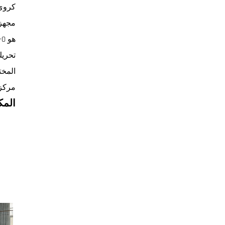
كروي،
تحريك 
المخت
مركز 
المك