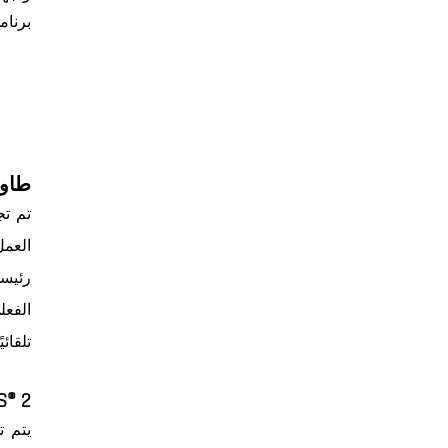
برنام
طاولة
تم تج
العمل
تلقائيًا
SPS® 2 محاور مقي