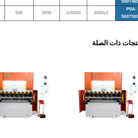
500T40
PSA-
500
3900
2x5000
5000x2
500T50
تجات ذات الصلة