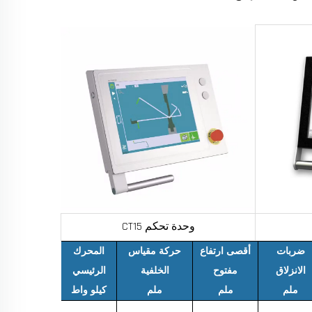
وحدة تحكم CT15
ضربات
أقصى ارتفاع
حركة مقياس
المحرك
الانزلاق
مفتوح
الخلفية
الرئيسي
ملم
ملم
ملم
كيلو واط