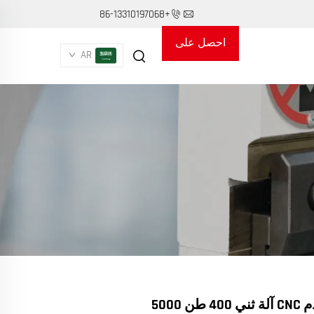
+86-13310197068
احصل على
AR
عرض أسعار