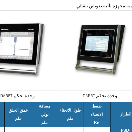
ينة مجهزة بآلية تعويض تلقائي；
وحدة تحكم DA53T
وحدة تحكم DA58T
ضغط
مسافة
طول الانحناء
عمق الحلق
الطراز
الانحناء
بولي
ملم
ملم
Kn
ملم
PSD-