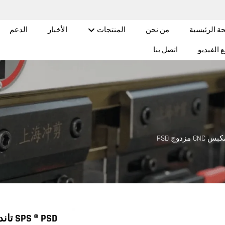
ة الرئيسية
من نحن
المنتجات
الأخبار
الدعم
 الفيديو
اتصل بنا
س CNC مزدوج PSD
SPS ® PSD تاندم CNC آلة ثني 400 طن 5000