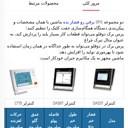
مرور کلی
محصولات مرتبط
دو مجموعه SPS
برقي رو فشار بده
ماشین با همان مشخصات و
پیکربندی دستگاه همگام‌سازی جفت کلیک را تنظیم کنید؛
پرس برک دوقلو می‌تواند قطعات کار بسیار بلند را پردازش کند، به
عنوان مثال تیرک چراغ;
پرس برک در دوقلو می‌تواند به طور جداگانه در همان زمان استفاده
شود تا بهره‌وری تولید را افزایش دهد;
ماشین مجهز به یک مکانیزم جبران خودکار است;
کنترلر DA53T
کنترلر DA58T
کنترلر CT15
حد
فشار
طول
فاصله
عمق
حرکات
ار
مدل
خم
خم
پولو
گلو
لغزنده
Kn
میلی‌متر
میلی‌متر
میلی‌متر
میلی‌متر