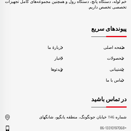
خم لوله، دستگاه پانچ، دستگاه رول و همچنین مجموعه‌های کامل تجهیزات
تخصصی تخصص داریم.
پیوندهای سریع
صفحه اصلی
دربارهٔ ما
محصولات
اخبار
پشتیبانی
ویدئوها
تماس با ما
در تماس باشید
شماره 1146 خیابان جونگونگ، منطقه یانگپو، شانگهای
+86-13310197068