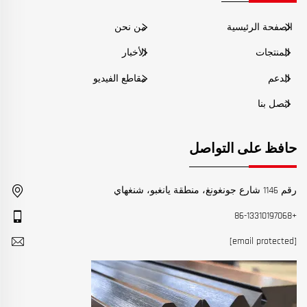
الصفحة الرئيسية
من نحن
المنتجات
الأخبار
الدعم
مقاطع الفيديو
اتصل بنا
حافظ على التواصل
رقم 1146 شارع جونغونغ، منطقة يانغبو، شنغهاي
+86-13310197068
[email protected]