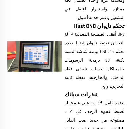
ومشبكة مرة واحدة لضمان دقة
ممتازة واستقرار أفضل في
التشغيل وعمر خدمة أطول.
تحكم تايوان Hust CNC
SPS أفقي الصفيحة المعدنية V آلة
التخزين تعتمد تايوان Hust وحدة
تحكم CNC، 15 بوصة شاشة لمسة
ذكية، 2D برمجة الرسومات
والمحاكاة، حساب تلقائي قطر
الداخلي والخارجية، نقطة ثابتة
التخزين، واج
شفرات سبائك
يعتمد حامل الأدوات على بنية قابلة
لضبط فجوة الزحف في V ،
مصنوعة من حديد صب القابل
للتلاعب ، مع قوة عالية ومقاومة