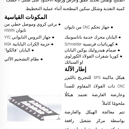
المنتج. ويمكن تحديد عمق وعرض وزاوية الأخدود على شكل V حسب
كمية التغذية وشكل سكين المطحنة أثناء عملية التخطيط.
المكونات القياسية
● برغي كروي وموصل خطي من
● جهاز تحكم CNC من تايوان
تايوان HIWIN
● اليابان محرك خدمة باناسونيك
● جهاز التروس التايواني YYC
● كهربائيات فرنسية Schneider
● حزمة الكرات اليابانية NSK
● صمام هيدروليك يوكين اليابان
● اليابان "فالكوا"
● كوريا شفرات الفولاذ الكورلوى
● نظام التشحيم الآلي
او السبائك
إطار الآلة
هيكل ماكينة SPS للتجريح بالليزر
CNC ذات الفولاذ المقاوم للصدأ
وعارضة العارضة تعتمد هيكلًا
ملحومًا كاملاً.
تتم معالجة الهيكل والعارضة
بواسطة مركز تشغيل رافعة