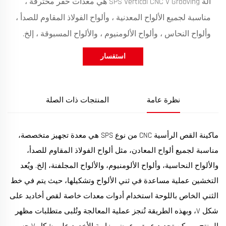
آلة SPS Vertical CNC V Grooving هي معدات حفر محترفة ،
مناسبة لجميع الألواح المعدنية ، وألواح الفولاذ المقاوم للصدأ ،
وألواح النحاس ، وألواح الألومنيوم ، والألواح المسبوقة ، إلخ.
استفسار
نظرة عامة
المنتجات ذات الصلة
ماكينة القص الرأسية CNC من نوع SPS هي معدة تجهيز متخصصة،
مناسبة لجميع ألواح المعادن، مثل ألواح الفولاذ المقاوم للصدأ،
والألواح النحاسية، وألواح الألومنيوم، والألواح المجلفنة، إلخ. ويُعد
التخشين عملية مساعدة في ثني الألواح وتشكيلها، حيث يتم في خط
الثني الخاص باللوحة استخدام أدوات معدات خاصة لقص أخاديد على
شكل V، وبهذه الطريقة تُنجز عملية المعالجة وتُلبى متطلبات مظهر