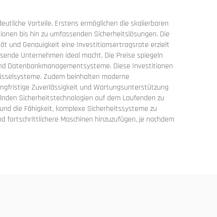
utliche Vorteile. Erstens ermöglichen die skalierbaren
ionen bis hin zu umfassenden Sicherheitslösungen. Die
t und Genauigkeit eine Investitionsertragsrate erzielt
hsende Unternehmen ideal macht. Die Preise spiegeln
en und Datenbankmanagementsysteme. Diese Investitionen
hlüsselsysteme. Zudem beinhalten moderne
angfristige Zuverlässigkeit und Wartungsunterstützung
kelnden Sicherheitstechnologien auf dem Laufenden zu
 und die Fähigkeit, komplexe Sicherheitssysteme zu
nd fortschrittlichere Maschinen hinzuzufügen, je nachdem