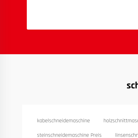
sc
kabelschneidemaschine
holzschnittmas
steinschneidemaschine Preis
linsensch