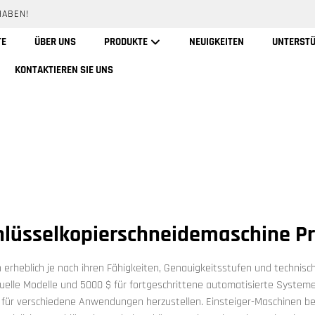
HABEN!
TE
ÜBER UNS
PRODUKTE
NEUIGKEITEN
UNTERST
KONTAKTIEREN SIE UNS
hlüsselkopierschneidemaschine Pr
n erheblich je nach ihren Fähigkeiten, Genauigkeitsstufen und techn
uelle Modelle und 5000 $ für fortgeschrittene automatisierte System
 für verschiedene Anwendungen herzustellen. Einsteiger-Maschinen be