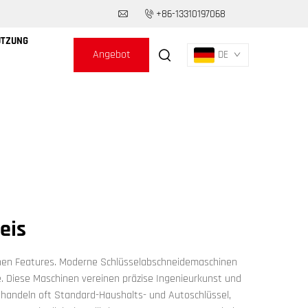
+86-13310197068
ÜTZUNG
Angebot
DE
anfordern
eis
ischen Features. Moderne Schlüsselabschneidemaschinen
e. Diese Maschinen vereinen präzise Ingenieurkunst und
handeln oft Standard-Haushalts- und Autoschlüssel,