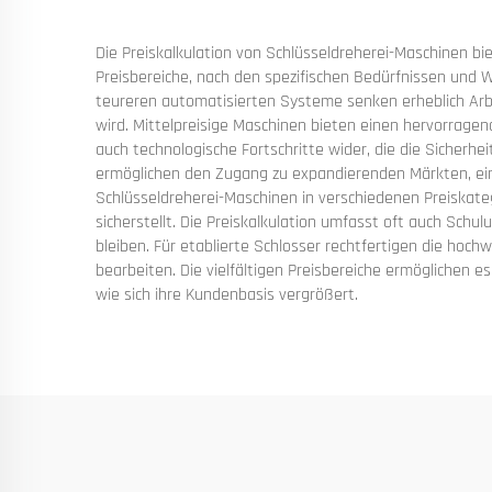
Die Preiskalkulation von Schlüsseldreherei-Maschinen bi
Preisbereiche, nach den spezifischen Bedürfnissen und
teureren automatisierten Systeme senken erheblich Arbe
wird. Mittelpreisige Maschinen bieten einen hervorrage
auch technologische Fortschritte wider, die die Sicher
ermöglichen den Zugang zu expandierenden Märkten, ein
Schlüsseldreherei-Maschinen in verschiedenen Preiskat
sicherstellt. Die Preiskalkulation umfasst oft auch Sc
bleiben. Für etablierte Schlosser rechtfertigen die hoc
bearbeiten. Die vielfältigen Preisbereiche ermöglichen 
wie sich ihre Kundenbasis vergrößert.