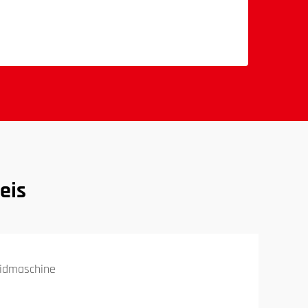
eis
idmaschine