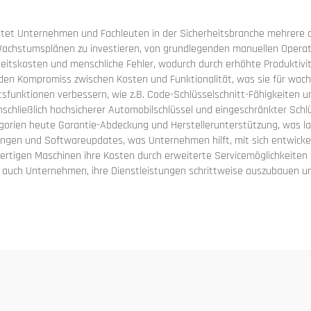
etet Unternehmen und Fachleuten in der Sicherheitsbranche mehrere de
 Wachstumsplänen zu investieren, von grundlegenden manuellen Operat
itskosten und menschliche Fehler, wodurch durch erhöhte Produktivitä
nden Kompromiss zwischen Kosten und Funktionalität, was sie für wac
heitsfunktionen verbessern, wie z.B. Code-Schlüsselschnitt-Fähigkeit
schließlich hochsicherer Automobilschlüssel und eingeschränkter Sc
egorien heute Garantie-Abdeckung und Herstellerunterstützung, was l
hulungen und Softwareupdates, was Unternehmen hilft, mit sich entwic
hwertigen Maschinen ihre Kosten durch erweiterte Servicemöglichkeiten
es auch Unternehmen, ihre Dienstleistungen schrittweise auszubauen u