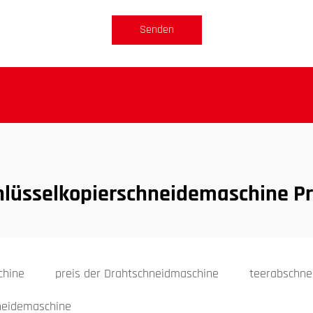
Senden
hlüsselkopierschneidemaschine Pr
chine
preis der Drahtschneidmaschine
teerabschne
neidemaschine