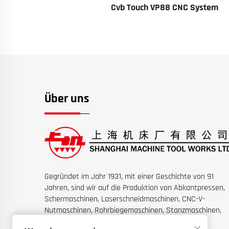
NC System
Cvb Touch VP88 CNC System
Über uns
Gegründet im Jahr 1931, mit einer Geschichte von 91
Jahren, sind wir auf die Produktion von Abkantpressen,
Schermaschinen, Laserschneidmaschinen, CNC-V-
Nutmaschinen, Rohrbiegemaschinen, Stanzmaschinen,
Walzmaschinen sowie spezialisierten kompletten