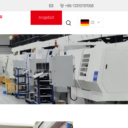
+86-13310197068
G
Angebot
DE
anfordern