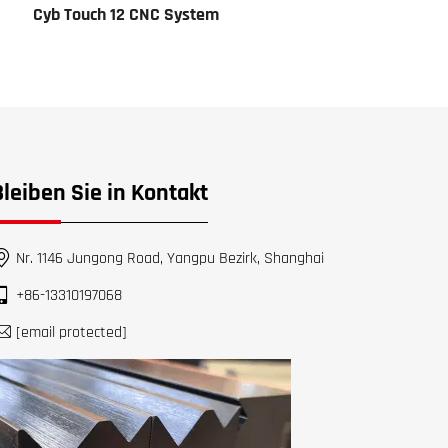
Cyb Touch 12 CNC System
Cvb Touch
Bleiben Sie in Kontakt
Nr. 1146 Jungong Road, Yangpu Bezirk, Shanghai
+86-13310197068
[email protected]